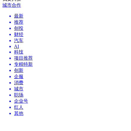
城市合作
最新
推荐
创投
财经
汽车
AI
科技
项目推荐
专精特新
创新
企服
消费
城市
职场
企业号
红人
其他