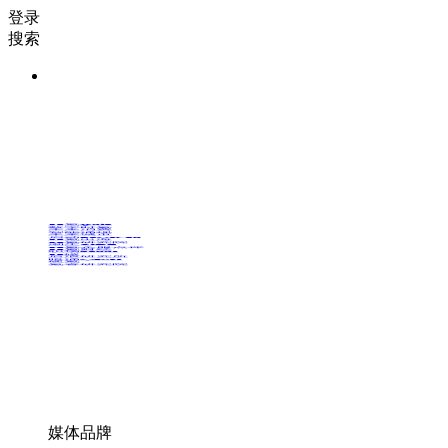
登录
搜索
36氪Auto
数字时氪
未来消费
智能涌现
未来城市
启动Power on
36氪出海
36氪研究院
潮生TIDE
36氪企服点评
36氪财经
职场bonus
36碳
后浪研究所
暗涌Waves
硬氪
氪睿研究院
媒体品牌