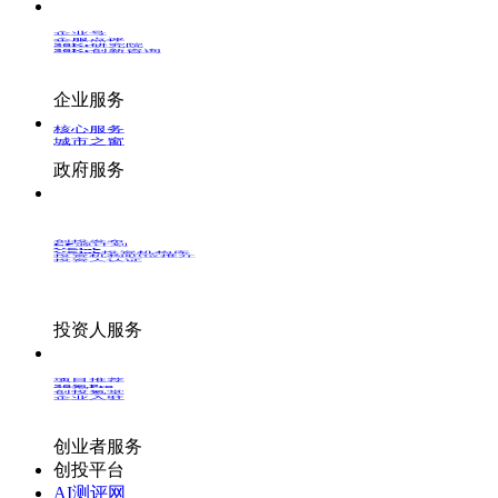
企业号
企服点评
36Kr研究院
36Kr创新咨询
企业服务
核心服务
城市之窗
政府服务
创投发布
LP源计划
VClub
VClub投资机构库
投资机构职位推介
投资人认证
投资人服务
项目推荐
36氪Pro
创投氪堂
企业入驻
创业者服务
创投平台
AI测评网