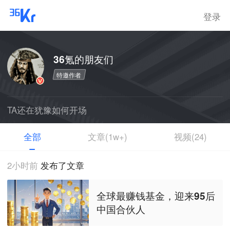
登录
36氪的朋友们
特邀作者
TA还在犹豫如何开场
全部
文章(1w+)
视频(24)
2小时前
发布了文章
全球最赚钱基金，迎来95后
中国合伙人