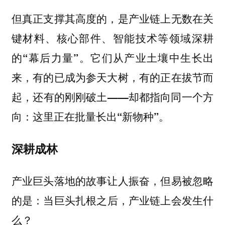
但真正支撑其高度的，是产业链上无数在关
键材料、核心部件、智能技术等领域深耕
的“幕后力量”。它们从产业土壤中生长出
来，有的已成为参天大树，有的正在拔节而
起，还有的刚刚破土——却都指向同一个方
向：这里正在批量长出“新物种”。
深耕成林
产业巨头落地的故事让人振奋，但易被忽略
的是：
当巨头扎根之后，产业链上会发生什
么？