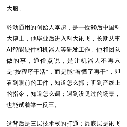
大脑。
聆动通用的创始人季超，是一位90后中国科
他毕业后进入科大讯飞，长期从事
大博士，
AI智能硬件和机器人等研发工作。他和团队
做的事，通俗点说，是让机器人不再只
是“按程序干活”，而是能“看懂了再干”，即
看到眼前的工件，知道怎么抓；听到产线上
的指令，知道怎么调；遇到没见过的场景，
也能试着举一反三。
最底层是讯飞
这背后是三层技术栈的打通：