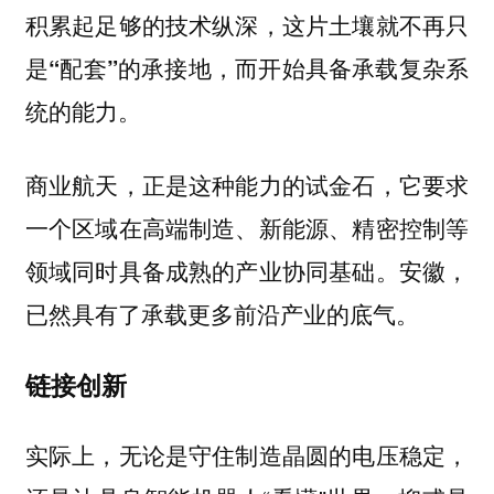
积累起足够的技术纵深，这片土壤就不再只
是“配套”的承接地，而开始具备承载复杂系
统的能力。
商业航天，正是这种能力的试金石，它要求
一个区域在高端制造、新能源、精密控制等
领域同时具备成熟的产业协同基础。安徽，
已然具有了承载更多前沿产业的底气。
链接创新
实际上，无论是守住制造晶圆的电压稳定，