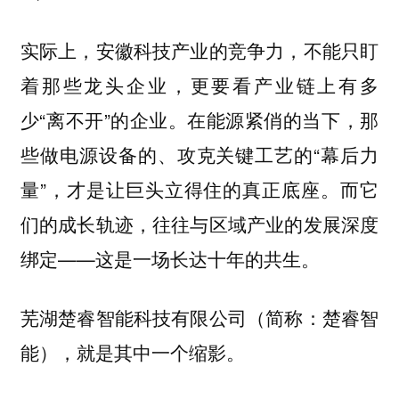
实际上，安徽科技产业的竞争力，不能只盯
着那些龙头企业，更要看产业链上有多
少“离不开”的企业。在能源紧俏的当下，那
些做电源设备的、攻克关键工艺的“幕后力
量”，才是让巨头立得住的真正底座。而它
们的成长轨迹，往往与区域产业的发展深度
绑定——这是一场长达十年的共生。
芜湖楚睿智能科技有限公司（简称：楚睿智
能），就是其中一个缩影。