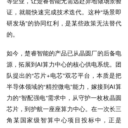
等企业，让楚睿智能无需远赴异地做场景验
证，就能快速完成技术迭代。这种“场景即
研发场”的协同红利，是某些政策无法替代
的。
如今，楚睿智能的产品已从晶圆厂的后备电
源，拓展到AI算力中心的核心供电系统。团
队提出的“芯片+电芯”双芯平台，本质是把
半导体领域的“精控微电”能力，嫁接到AI算
力的“智配强电”需求中，从守护一枚枚晶圆
芯片，到护航一座座算力中心。在一次长三
角某国家级智算中心项目投标中，正是