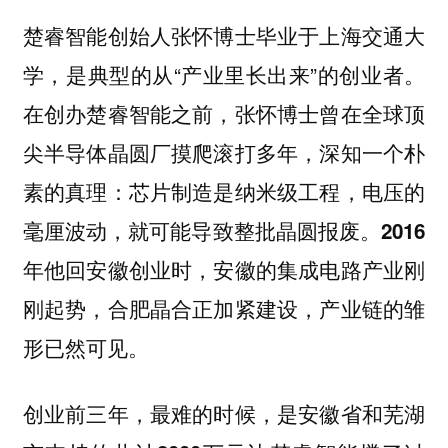
楚睿智能创始人张怀博士毕业于上海交通大
学，是典型的从“产业里长出来”的创业者。
在创办楚睿智能之前，张怀博士曾在全球顶
尖半导体晶圆厂摸爬滚打多年，深知一个朴
素的真理：芯片制造是纳米级工程，电压的
毫厘波动，就可能导致整批晶圆报废
。2016
年他回安徽创业时，安徽的集成电路产业刚
刚起势，合肥晶合正加紧建设，产业链的雏
形已然可见。
创业前三年，最难的时候，是安徽省和芜湖