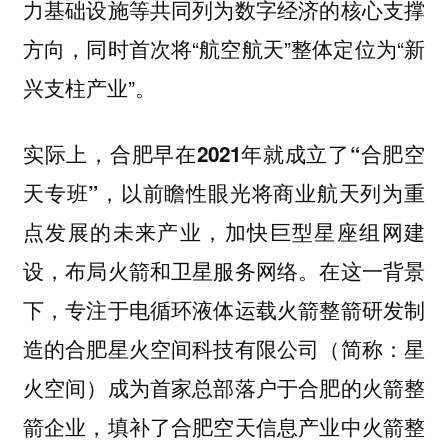
力基础设施等共同列为数字经济的核心支撑
方向，同时首次将“航空航天”整体定位为“新
兴支柱产业”。
实际上，合肥早在2021年就成立了“合肥空
天专班”，以前瞻性眼光将商业航天列为重
点发展的未来产业，加快巨型星座组网建
在这一背景
设，布局火箭和卫星服务网络。
下，专注于电循环液体运载火箭整箭研发制
造的合肥星火空间科技有限公司（简称：星
火空间）成为首家总部落户于合肥的火箭整
箭企业，填补了合肥空天信息产业中火箭整