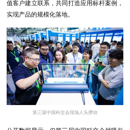
值客户建立联系，共同打造应用标杆案例，
实现产品的规模化落地。
第三届中国科交会现场人头攒动
公开数据显示，仅第三届中国科交会就吸引