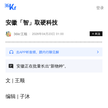
登录
安徽「智」取硬科技
36kr王顺
2026年04月23日 01:00
安徽正在批量长出“新物种”。
文 | 王顺
编辑 | 子沐