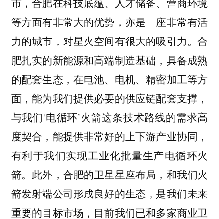
市，合肥在科技底蕴、人才储备、营商环境
等方面有非常大的优势，亦是一座非常有活
力的城市，对星火空间有很大的吸引力。
合
肥扎实的新能源和高端制造基础，具备成熟
的配套生态，在电池、电机、精密加工等方
，
面，能为我们提供必要的供应链配套支撑
与我们‘电循环’火箭这条技术路线的需求高
度契合，能提供非常好的上下游产业协同，
有利于我们实现工业化批量生产电循环火
箭。此外，合肥的卫星星座布局，和我们火
箭发射端公司形成良好的生态，是我们未来
重要的目标市场，目前我们已和多家商业卫