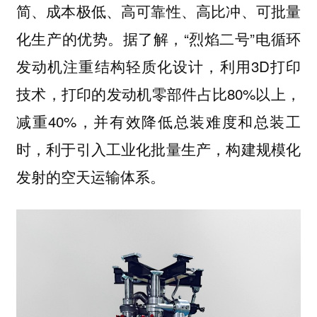
简、成本极低、高可靠性、高比冲、可批量
据了解，“烈焰二号”电循环
化生产的优势。
发动机注重结构轻质化设计，利用3D打印
技术，打印的发动机零部件占比80%以上，
减重40%，并有效降低总装难度和总装工
时，利于引入工业化批量生产，构建规模化
发射的空天运输体系。