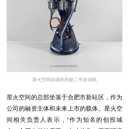
星火空间自研的烈焰二号发动机
星火空间的总部坐落于合肥市新站区，作为
公司的融资主体和未来上市的载体。星火空
间相关负责人表示，“作为知名的创投城