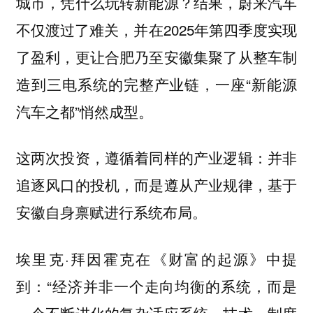
城市，凭什么玩转新能源？结果，蔚来汽车
不仅渡过了难关，并在2025年第四季度实现
了盈利，更让合肥乃至安徽集聚了从整车制
造到三电系统的完整产业链，一座“新能源
汽车之都”悄然成型。
这两次投资，遵循着同样的产业逻辑：并非
追逐风口的投机，而是遵从产业规律，基于
安徽自身禀赋进行系统布局。
埃里克·拜因霍克在《财富的起源》中提
到：“经济并非一个走向均衡的系统，而是
一个不断进化的复杂适应系统，技术、制度