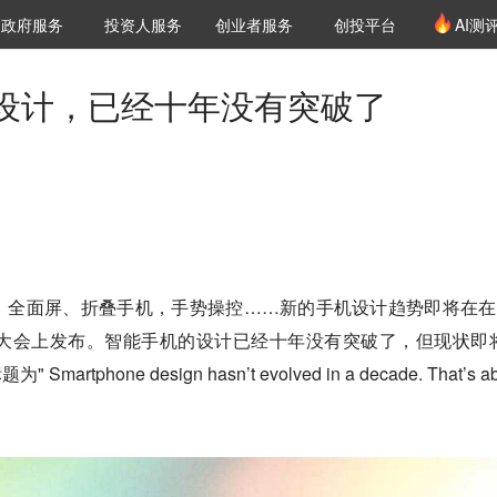
创投发布
项目推荐
核心服务
LP源计划
政府服务
投资人服务
创业者服务
创投平台
AI测
36氪Pro
VClub
VClub投资机构库
创投氪堂
城市之窗
投资机构职位推介
企业入驻
投资人认证
设计，已经十年没有突破了
。
，全面屏、折叠手机，手势操控……新的手机设计趋势即将在在
大会上发布。
智能手机的设计已经十年没有突破了，但现状即
martphone design hasn’t evolved in a decade. That’s ab