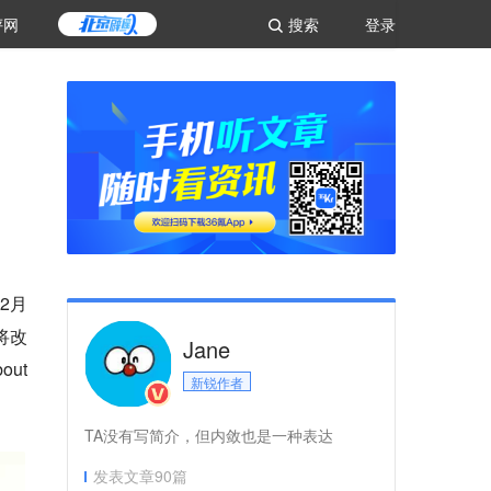
评网
搜索
登录
2月
将改
Jane
out
新锐作者
TA没有写简介，但内敛也是一种表达
发表文章
90
篇