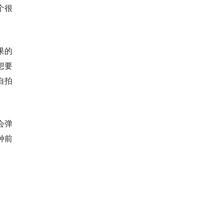
个很
果的
想要
自拍
会弹
种前