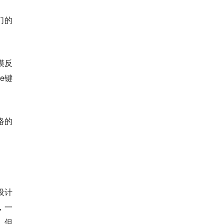
们的
摸反
e键
络的
设计
，一
。但