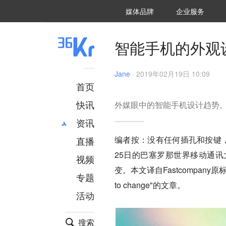
36氪Auto
数字时氪
企业号
未来消费
智能涌现
未来城市
启动Power on
媒体品牌
企业服务
企服点评
36氪出海
36氪研究院
潮生TIDE
36氪企服点评
36Kr研究院
36氪财经
职场bonus
36碳
后浪研究所
36Kr创新咨询
暗涌Waves
硬氪
氪睿研究院
智能手机的外观
Jane
·
2019年02月19日 10:09
首页
快讯
外媒眼中的智能手机设计趋势
资讯
编者按：没有任何插孔和按键
直播
最新
推荐
25日的巴塞罗那世界移动通讯
创投
财经
视频
汽车
AI
变。
本文译自Fastcompany原标题为" S
专题
科技
项目推荐
to change"的文章。
活动
专精特新
安徽
搜索