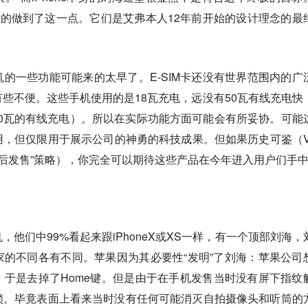
经成功的做到了这一点。它们是艾弗本人12年前开始的设计理念的最
的一些功能可能来的太早了。E-SIM卡还没有世界范围内的广
些不便。这些手机使用的是18瓦充电，远没有50瓦有线充电快
的是10瓦的有线充电）。所以在实际功能方面可能会有所妥协。可能
，但仅限用于展示公司的神勇的科技成果。但如果历史可鉴（Vi
展示后发售”策略），你完全可以期待这些产品在今年进入用户们手
他们中99%看起来跟iPhoneX或XS一样，有一个顶部刘海，
的不同各有不同。苹果因为其必要性“发明”了刘海：苹果公司
于是去掉了Home键。但是由于在手机发售当时没有屏下指纹
锁。毕竟表面上看来当时没有任何可能消灭自拍摄像头和听筒的