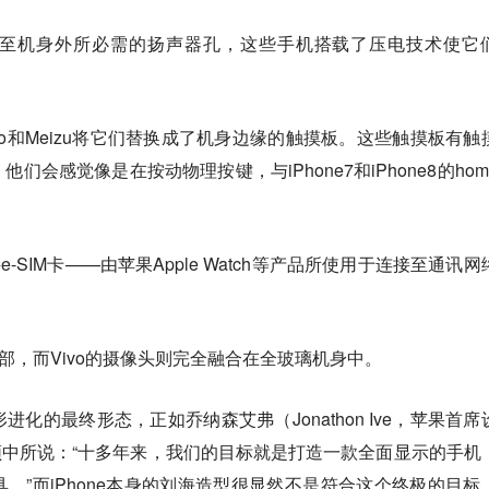
至机身外所必需的扬声器孔，这些手机搭载了压电技术使它
vo和Meizu将它们替换成了机身边缘的触摸板。这些触摸板有触
会感觉像是在按动物理按键，与iPhone7和iPhone8的hom
-SIM卡——由苹果Apple Watch等产品所使用于连接至通讯网
背部，而Vivo的摄像头则完全融合在全玻璃机身中。
化的最终形态，正如乔纳森艾弗（Jonathon Ive，苹果首席
告视频中所说：“十多年来，我们的目标就是打造一款全面显示的手机
。”而iPhone本身的刘海造型很显然不是符合这个终极的目标