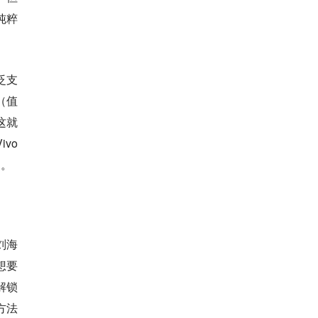
纯粹
泛支
（值
这就
vo
中。
刘海
想要
解锁
方法