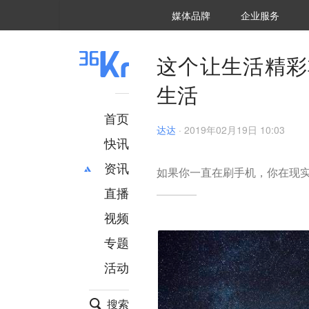
36氪Auto
数字时氪
企业号
未来消费
智能涌现
未来城市
启动Power on
媒体品牌
企业服务
企服点评
36氪出海
36氪研究院
潮生TIDE
36氪企服点评
36Kr研究院
36氪财经
职场bonus
36碳
后浪研究所
36Kr创新咨询
暗涌Waves
硬氪
氪睿研究院
这个让生活精彩
生活
首页
达达
·
2019年02月19日 10:03
快讯
资讯
如果你一直在刷手机，你在现
直播
最新
推荐
创投
财经
视频
汽车
AI
专题
科技
项目推荐
活动
专精特新
安徽
搜索