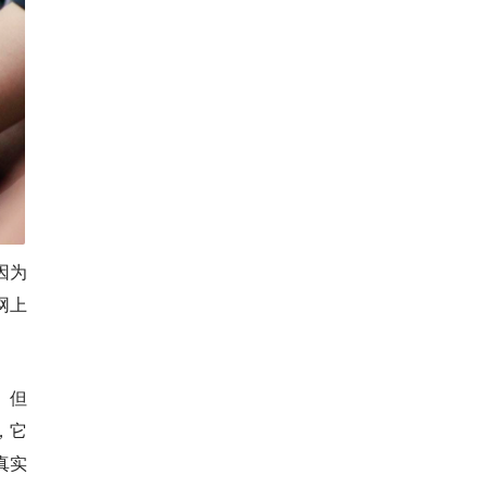
，因为
网上
。但
，它
真实