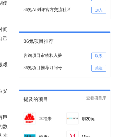
别使
36氪AI测评官方交流社区
加入
时间
自己
36氪项目推荐
咨询项目审核和入驻
联系
很艰
36氪项目推荐订阅号
关注
位父
提及的项目
查看项目库
有巨
幸福来
朋友玩
的数
人幸
健康+
Miss