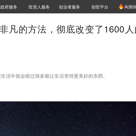
创投发布
项目推荐
核心服务
LP源计划
政府服务
投资人服务
创业者服务
创投平台
AI测
36氪Pro
VClub
VClub投资机构库
创投氪堂
城市之窗
投资机构职位推介
企业入驻
投资人认证
非凡的方法，彻底改变了1600人
实生活中就会错过很多能让生活变得更美好的东西。