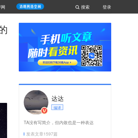
评网
搜索
登录
的
达达
编译
TA没有写简介，但内敛也是一种表达
发表文章
1597
篇