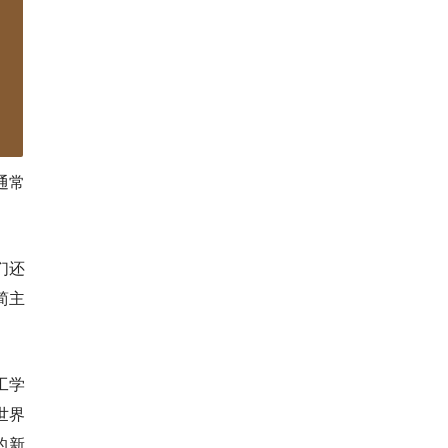
通常
们还
简主
工学
世界
他的新