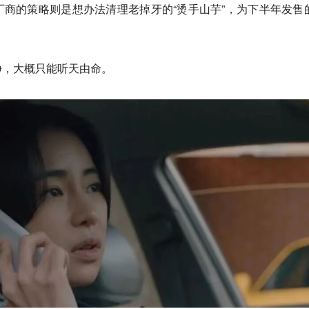
商的策略则是想办法清理老掉牙的“烫手山芋”，为下半年发售
净，大概只能听天由命。