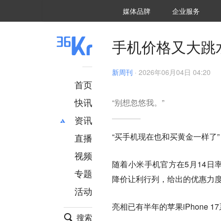
36氪Auto
数字时氪
企业号
未来消费
智能涌现
未来城市
启动Power on
媒体品牌
企业服务
企服点评
36氪出海
36氪研究院
潮生TIDE
36氪企服点评
36Kr研究院
36氪财经
职场bonus
36碳
后浪研究所
36Kr创新咨询
暗涌Waves
硬氪
氪睿研究院
手机价格又大跳
新周刊
·
2026年06月04日 04:20
首页
快讯
“别想忽悠我。”
资讯
“买手机现在也和买黄金一样了
直播
最新
推荐
创投
财经
视频
随着小米手机官方在5月14日率
汽车
AI
专题
降价让利行列，给出的优惠力
科技
项目推荐
活动
专精特新
安徽
亮相已有半年的苹果iPhone 
搜索