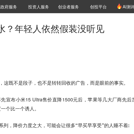
创投发布
项目推荐
核心服务
LP源计划
政府服务
投资人服务
创业者服务
创投平台
AI测
36氪Pro
VClub
VClub投资机构库
创投氪堂
城市之窗
投资机构职位推介
企业入驻
投资人认证
水？年轻人依然假装没听见
”，这既不是段子，也不是转转回收的广告，而是眼前的事实。
先宣布小米15 Ultra售价直降1500元后，苹果等几大厂商先后
度一个比一个诱人。
17系列，降价力度之大，
可能会让很多“早买早享受”的人睡不着: