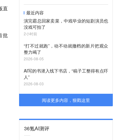
版直
最近内容
演完霸总回家卖菜，中戏毕业的短剧演员也
没戏可拍了
2小时前
首批
“打不过就跑”，动不动就撤档的新片把观众
整力竭了
2026-08-05
AI写的书潜入线下书店，“稿子工整得有点吓
人”
2026-08-03
阅读更多内容，狠戳这里
36氪AI测评