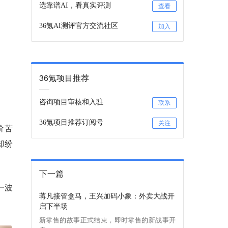
选靠谱AI，看真实评测
查看
36氪AI测评官方交流社区
加入
36氪项目推荐
咨询项目审核和入驻
联系
36氪项目推荐订阅号
关注
价苦
却纷
下一篇
一波
蒋凡接管盒马，王兴加码小象：外卖大战开
启下半场
新零售的故事正式结束，即时零售的新战事开