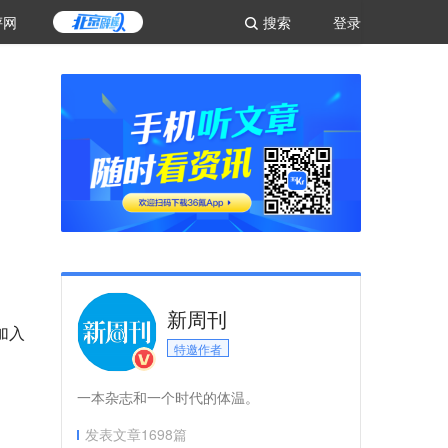
评网
搜索
登录
新周刊
加入
特邀作者
一本杂志和一个时代的体温。
发表文章
1698
篇