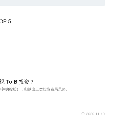
P 5
To B 投资？
权到并购控股），归纳出三类投资布局思路。
2020-11-19