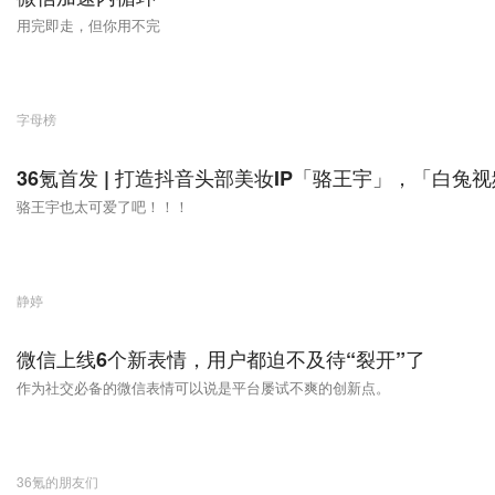
用完即走，但你用不完
字母榜
36氪首发 | 打造抖音头部美妆IP「骆王宇」，「白兔视
骆王宇也太可爱了吧！！！
静婷
微信上线6个新表情，用户都迫不及待“裂开”了
作为社交必备的微信表情可以说是平台屡试不爽的创新点。
36氪的朋友们