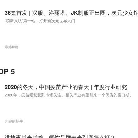
36氪首发 | 汉服、洛丽塔、JK制服正出圈，次元少女
“萌新入坑”第一站，打开新次元世界大门
章婷ting
P 5
2020的冬天，中国疫苗产业的春天 | 年度行业研究
2020年，疫苗频繁受到市场关注。相关产业有望引来一个优质的窗口期。
奔跑的蜗牛
讲故事越来越难，餐饮品牌未来到底怎么打？