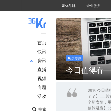
36氪Auto
数字时氪
企业号
未来消费
智能涌现
未来城市
启动Power on
媒体品牌
企业服务
企服点评
36氪出海
36氪研究院
潮生TIDE
36氪企服点评
36Kr研究院
36氪财经
职场bonus
36碳
后浪研究所
36Kr创新咨询
暗涌Waves
硬氪
氪睿研究院
首页
快讯
热点专题
资讯
今日值得看——
直播
最新
推荐
创投
财经
视频
汽车
AI
专题
科技
项目推荐
36氪 今日
活动
了？】....
专精特新
安徽
个新表情，用
使轮融资】>
搜索