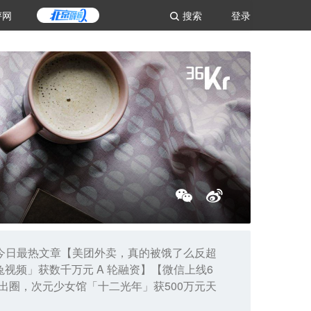
评网
搜索
登录
。今日最热文章【美团外卖，真的被饿了么反超
「白兔视频」获数千万元 A 轮融资】【微信上线6
正出圈，次元少女馆「十二光年」获500万元天