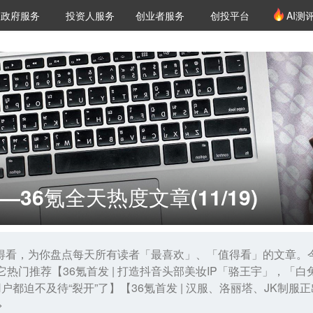
创投发布
项目推荐
核心服务
LP源计划
政府服务
投资人服务
创业者服务
创投平台
AI测
36氪Pro
VClub
VClub投资机构库
创投氪堂
城市之窗
投资机构职位推介
企业入驻
投资人认证
36氪全天热度文章(11/19)
值得看，为你盘点每天所有读者「最喜欢」、「值得看」的文章
..其它热门推荐【36氪首发 | 打造抖音头部美妆IP「骆王宇」，
户都迫不及待“裂开”了】【36氪首发 | 汉服、洛丽塔、JK制服
>