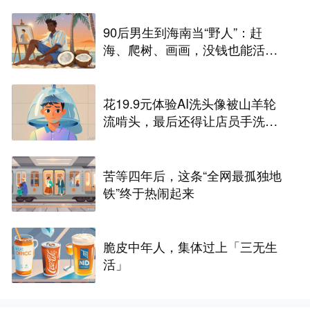
90后男生到海南当“野人”：赶
海、爬树、画画，没钱也能活得
快乐
花19.9元体验AI洗头像被山羊轮
流啃头，最后还得让店员手洗两
遍
苦等四年后，这条“全网最孤独地
铁”终于热闹起来
脆皮中年人，集体过上「三无生
活」