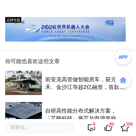
品牌专题
你可能也喜欢这些文章
前安克高管做智能房车，获元
禾、金沙江等超2亿融资，首款产
品2027年初量产｜硬氪首发
自研高性能分布式解决方案，
「芯晓科技」将芯片电源签核周
8
84
703
期从几周缩短至几天 | 水下项目
写评论...