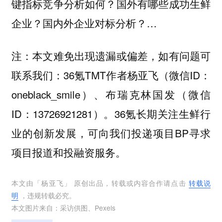
键指标竞争分析如何？国外有哪些成功生鲜
企业？国内外企业对标分析？…
注：本文难免出现遗漏或偏差，如有问题可
联系我们：36氪TMT作者杨亚飞（微信ID：
oneblack_smile）、布瑞克林国发（微信
ID：13726921281）。36氪长期关注生鲜行
业的创新发展，可向我们投递项目BP寻求
项目报道和投融资服务。
本文由「
杨亚飞
」 原创出品，转载或内容合作请点击
转载说
明
，违规转载必究。
本文图片来自：
采访供图
、
Pexels