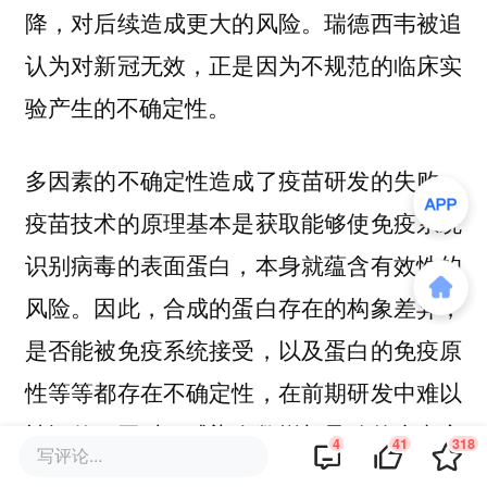
瑞德西韦被追
降，对后续造成更大的风险。
认为对新冠无效，正是因为不规范的临床实
验产生的不确定性。
多因素的不确定性造成了疫苗研发的失败。
疫苗技术的原理基本是获取能够使免疫系统
识别病毒的表面蛋白，本身就蕴含有效性的
风险。因此，合成的蛋白存在的构象差异，
是否能被免疫系统接受，以及蛋白的免疫原
性等等都存在不确定性，在前期研发中难以
被评估。同时，感染人数增加导致的病毒变
4
41
318
写评论...
异速度加快，会造成疫苗失效。