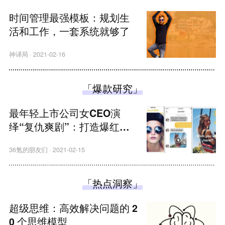
时间管理最强模板：规划生
活和工作，一套系统就够了
神译局
·
2021-02-16
「爆款研究」
最年轻上市公司女CEO演
绎“复仇爽剧”：打造爆红
的“女性优先”约会App，吊打
36氪的朋友们
·
2021-02-15
Tinder
「热点洞察」
超级思维：高效解决问题的 2
0 个思维模型