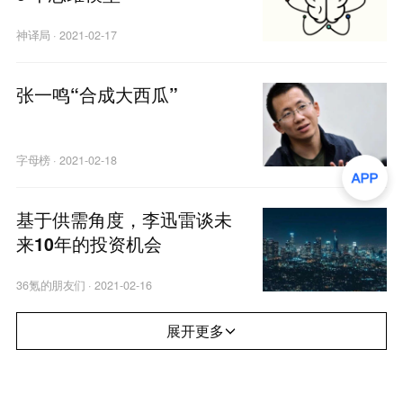
神译局
·
2021-02-17
张一鸣“合成大西瓜”
字母榜
·
2021-02-18
基于供需角度，李迅雷谈未
来10年的投资机会
36氪的朋友们
·
2021-02-16
展开更多