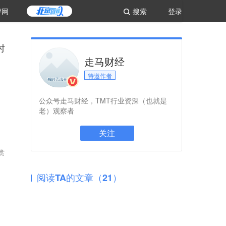
评网
搜索
登录
时
走马财经
特邀作者
公众号走马财经，TMT行业资深（也就是
老）观察者
关注
​
阅读TA的文章（21）