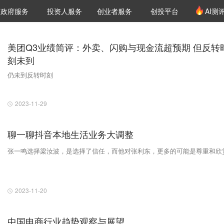
创投发布
项目推荐
核心服务
LP源计划
政府服务
投资人服务
创业者服务
创投平台
AI测
36氪Pro
VClub
VClub投资机构库
创投氪堂
城市之窗
投资机构职位推介
企业入驻
投资人认证
美团Q3业绩简评：外卖、闪购与现金流超预期 但反转
刻未到
仍未到反转时刻
2023-11-29
聊一聊抖音本地生活业务大调整
张一鸣选择梁汝波，是选择了信任，而他对张利东，更多的可能是尊重和欣赏
2023-11-20
中国电商行业趋势观察与展望