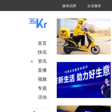
36氪Auto
数字时氪
企业号
未来消费
智能涌现
未来城市
启动Power on
媒体品牌
企业服务
企服点评
36氪出海
36氪研究院
潮生TIDE
36氪企服点评
36Kr研究院
36氪财经
职场bonus
36碳
后浪研究所
36Kr创新咨询
暗涌Waves
硬氪
氪睿研究院
首页
快讯
资讯
直播
最新
推荐
创投
财经
视频
汽车
AI
专题
科技
项目推荐
活动
专精特新
安徽