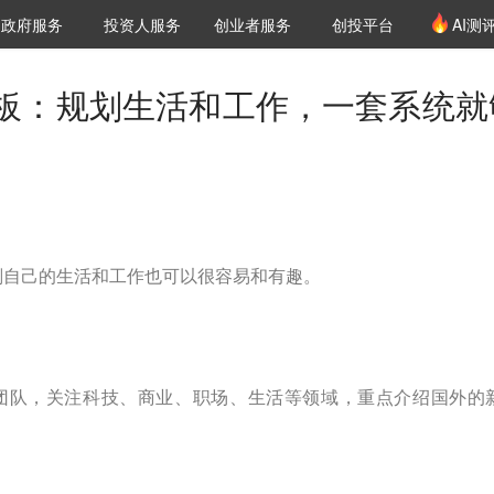
创投发布
项目推荐
核心服务
LP源计划
政府服务
投资人服务
创业者服务
创投平台
AI测
36氪Pro
VClub
VClub投资机构库
创投氪堂
城市之窗
投资机构职位推介
企业入驻
投资人认证
板：规划生活和工作，一套系统就
划自己的生活和工作也可以很容易和有趣。
译团队，关注科技、商业、职场、生活等领域，重点介绍国外的