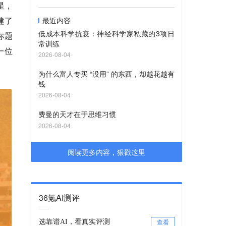
星，
建了
最近内容
低成本科学抗衰：神经科学家私藏的3项日
标题
常训练
是一位
2026-08-04
为什么富人专买 “没用” 的东西，却越花越有
钱
2026-08-04
费曼的天才在于思维习惯
2026-08-04
阅读更多内容，狠戳这里
36氪AI测评
选靠谱AI，看真实评测
查看