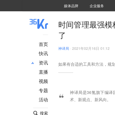
36氪Auto
数字时氪
企业号
未来消费
智能涌现
未来城市
启动Power on
媒体品牌
企业服务
企服点评
36氪出海
36氪研究院
潮生TIDE
36氪企服点评
36Kr研究院
36氪财经
职场bonus
36碳
后浪研究所
36Kr创新咨询
暗涌Waves
硬氪
氪睿研究院
时间管理最强模
了
首页
神译局
·
2021年02月16日 01:12
快讯
资讯
如果有合适的工具和方法，规
直播
最新
推荐
创投
财经
视频
汽车
AI
专题
神译局是36氪旗下编
科技
项目推荐
活动
术、新观点、新风向。
专精特新
安徽
搜索