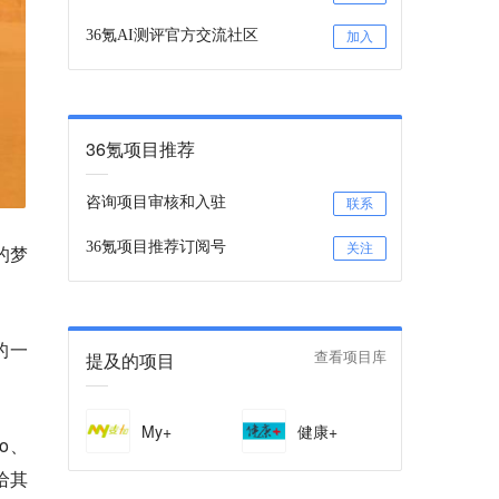
36氪AI测评官方交流社区
加入
36氪项目推荐
咨询项目审核和入驻
联系
36氪项目推荐订阅号
关注
的梦
的一
提及的项目
查看项目库
My+
健康+
o、
给其