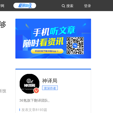
评网
搜索
登录
够
神译局
资深作者
新技
36氪旗下翻译团队。
发表文章
8193
篇