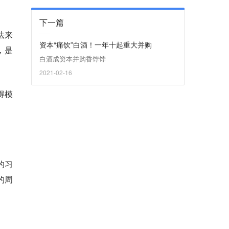
下一篇
法来
资本“痛饮”白酒！一年十起重大并购
，是
白酒成资本并购香饽饽
2021-02-16
得模
的习
的周