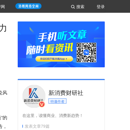
评网
搜索
登录
力
新消费财研社
论风
特邀作者
在这里，读懂商业、消费新趋势！
”的
告，
发表文章
79
篇