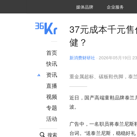
36氪Auto
数字时氪
企业号
未来消费
智能涌现
未来城市
启动Power on
媒体品牌
企业服务
企服点评
36氪出海
36氪研究院
潮生TIDE
36氪企服点评
36Kr研究院
36氪财经
职场bonus
36碳
后浪研究所
36Kr创新咨询
暗涌Waves
硬氪
氪睿研究院
37元成本千元
健？
首页
新消费财研社
·
2026年05月19日 23
快讯
资讯
重金属超标、碳板鞋伤脚，泰
直播
最新
推荐
创投
财经
视频
近日，国产高端童鞋品牌泰兰尼
汽车
AI
波。
专题
科技
项目推荐
活动
专精特新
安徽
广告中，一名职员将泰兰尼斯鞋
台词。“送泰兰尼斯，稳稳好礼
搜索