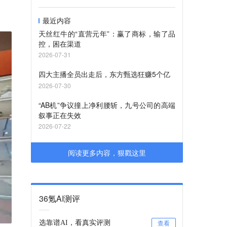
最近内容
天丝红牛的“直营元年”：赢了商标，输了品
控，困在渠道
2026-07-31
四大主播全员出走后，东方甄选狂赚5个亿
2026-07-30
“AB机”争议撞上净利腰斩，九号公司的高端
叙事正在失效
2026-07-22
阅读更多内容，狠戳这里
36氪AI测评
选靠谱AI，看真实评测
查看