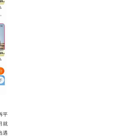
诉平
月就
当遇