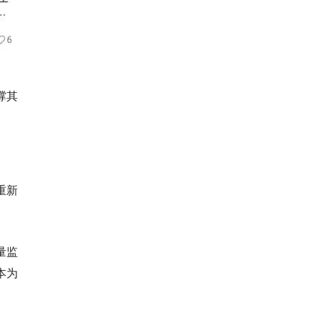
撑其
重新
量监
本为