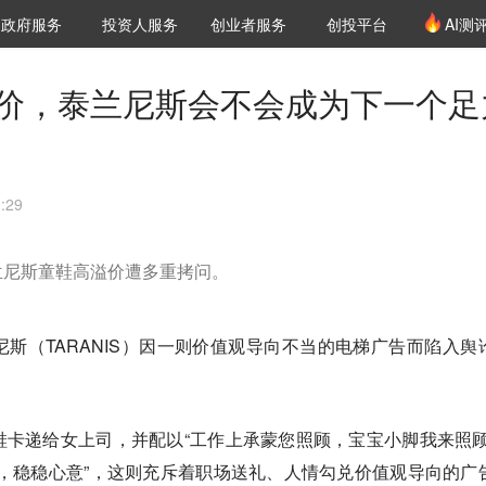
创投发布
项目推荐
核心服务
LP源计划
政府服务
投资人服务
创业者服务
创投平台
AI测
36氪Pro
VClub
VClub投资机构库
创投氪堂
城市之窗
投资机构职位推介
企业入驻
投资人认证
售价，泰兰尼斯会不会成为下一个足
:29
兰尼斯童鞋高溢价遭多重拷问。
斯（TARANIS）因一则价值观导向不当的电梯广告而陷入舆
卡递给女上司，并配以“工作上承蒙您照顾，宝宝小脚我来照顾
，稳稳心意”，这则充斥着职场送礼、人情勾兑价值观导向的广