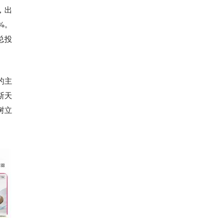
，出
%。
总投
的主
斯天
树立