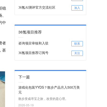
斯稳
36氪AI测评官方交流社区
加入
场、
的中
36氪项目推荐
费者
咨询项目审核和入驻
联系
，甚
36氪项目推荐订阅号
关注
下一篇
游戏化包装YYDS？散步产品月入500万美
元
散步变成寻宝之旅，改变的是心理。
2026-05-19