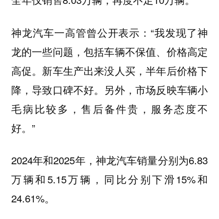
神龙汽车一高管曾公开表示：“我发现了神
龙的一些问题，包括车辆不保值、价格高定
高促。新车生产出来没人买，半年后价格下
降，导致口碑不好。另外，市场反映车辆小
毛病比较多，售后备件贵，服务态度不
好。”
2024年和2025年，神龙汽车销量分别为6.83
万辆和5.15万辆，同比分别下滑15%和
24.61%。