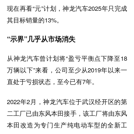
现在再看“元”计划，神龙汽车2025年只完成
其目标销量的13%。
“示界”几乎从市场消失
从神龙汽车曾计划将“盈亏平衡点下降至18
万辆以下”来看，公司至少从2019年以来一
直处于亏损状态，至今已有7年。
2022年2月，神龙汽车位于武汉经开区的第
二工厂已由东风本田接手，该工厂将由东风
本田改造为专门生产纯电动车型的全新工