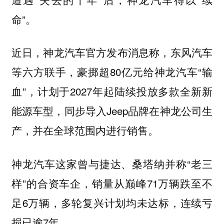
命”。
近日，神龙汽车官方发布消息称，东风汽车
等六方联手，豪掷超80亿元给神龙汽车“输
血”，计划于2027年起陆续投放多款全新新
能源车型，同步导入Jeep品牌在神龙公司生
产，并在全球范围内进行销售。
神龙汽车这家曾与捷达、桑塔纳并称“老三
样”的合资车企，销量从巅峰71万辆跌至不
足6万辆，多轮复兴计划均未达标，连续亏
损已逾7年。