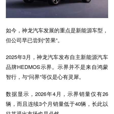
如今，神龙汽车发展的重点是新能源车型，
但公司早已尝到“苦果”。
2025年3月，神龙汽车发布自主新能源汽车
品牌HEDMOS示界。示界并不是来自鸿蒙
智行，与“问界”等仅是心有灵犀。
数据显示，2026年4月，示界销量仅有26
辆，而且连续3个月销量低于40辆，长此以
往其退出市场也是必然。