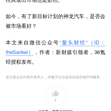
如今，有了新目标计划的神龙汽车，是否会
被市场看好？
本文来自微信公众号
“鳌头财经”（ID：
theSankei）
，作者：新财媒引领者，36氪
经授权发布。
该文观点仅代表作者本人，36氪平台仅提供信息存储空间服务。
2