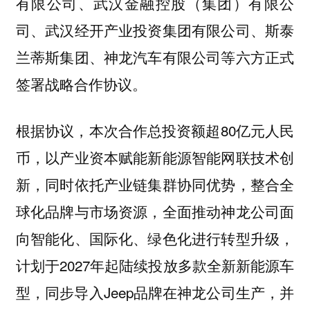
有限公司、武汉金融控股（集团）有限公
司、武汉经开产业投资集团有限公司、斯泰
兰蒂斯集团、神龙汽车有限公司等六方正式
签署战略合作协议。
根据协议，本次合作总投资额超80亿元人民
币，以产业资本赋能新能源智能网联技术创
新，同时依托产业链集群协同优势，整合全
球化品牌与市场资源，全面推动神龙公司面
向智能化、国际化、绿色化进行转型升级，
计划于2027年起陆续投放多款全新新能源车
型，同步导入Jeep品牌在神龙公司生产，并