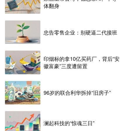
体翻身
忠告零售企业：别硬逼二代接班
印烟标的拿10亿买药厂，背后“安
徽富豪”三度遭留置
96岁的联合利华拆掉“旧房子”
澜起科技的“惊魂三日”