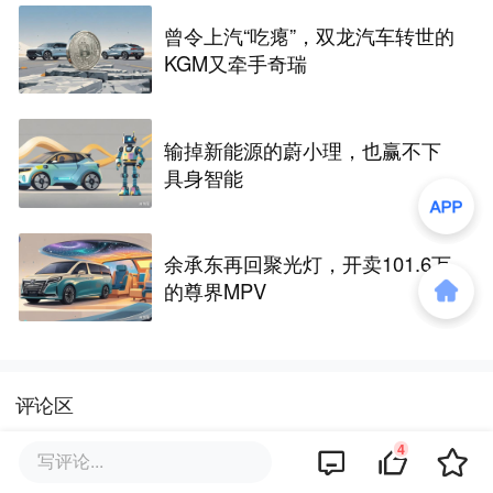
曾令上汽“吃瘪”，双龙汽车转世的
KGM又牵手奇瑞
输掉新能源的蔚小理，也赢不下
具身智能
余承东再回聚光灯，开卖101.6万
的尊界MPV
评论区
4
写评论...