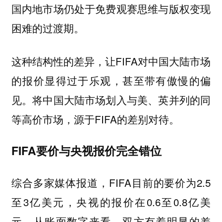
国内地市场仍处于免费观赛思维与版权变现
困难的过渡期。
这种结构性的差异，让FIFA对中国大陆市场
的报价显得过于乐观，甚至带有傲慢的偏
见。将中国大陆市场划入与美、英并列的同
等高价市场，源于FIFA的差别对待。
FIFA要价与央视报价完全错位
综合多家媒体报道，FIFA目前的要价为2.5
至3亿美元，央视的报价在0.6至0.8亿美
元。从账面数字来看，双方有着明显的差