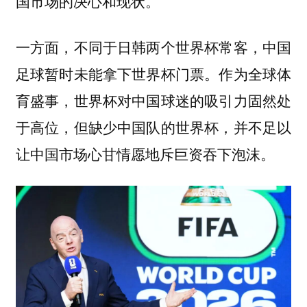
国市场的决心和现状。
一方面，不同于日韩两个世界杯常客，中国
足球暂时未能拿下世界杯门票。作为全球体
育盛事，世界杯对中国球迷的吸引力固然处
于高位，但缺少中国队的世界杯，并不足以
让中国市场心甘情愿地斥巨资吞下泡沫。