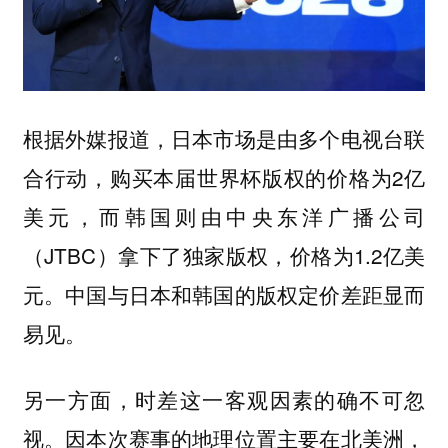
根据外媒报道，日本市场是由多个电视台联
合行动，购买本届世界杯版权的价格为2亿
美元，而韩国则由中央东洋广播公司
（JTBC）拿下了独家版权，价格为1.2亿美
元。中国与日本和韩国的版权定价差距显而
易见。
另一方面，时差这一客观因素的确不可忽
视。因本次赛事的地理位置主要在北美洲，