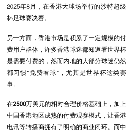
2025年8月，在香港大球场举行的沙特超级
杯足球赛决赛。
另一方面，香港市场是积累了一定规模的付
费用户群体，许多香港球迷都知道看世界杯
是需要付费的，然而内地的大部分球迷仍然
都习惯“免费看球”，尤其是世界杯这类赛
事。
在2500万美元的相对合理价格基础上，加上
中国香港地区成熟的付费观赛模式，让香港
而中
电讯等转播商拥有了明确的商业闭环。