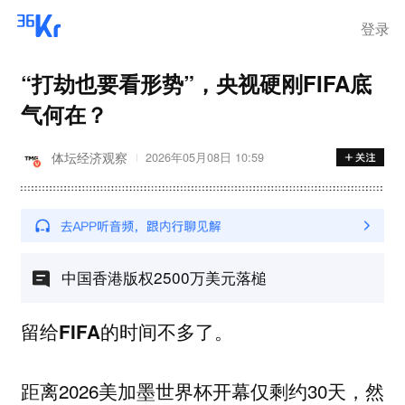
登录
“打劫也要看形势”，央视硬刚FIFA底
气何在？
体坛经济观察
2026年05月08日 10:59
中国香港版权2500万美元落槌
留给FIFA的时间不多了。
距离2026美加墨世界杯开幕仅剩约30天，然