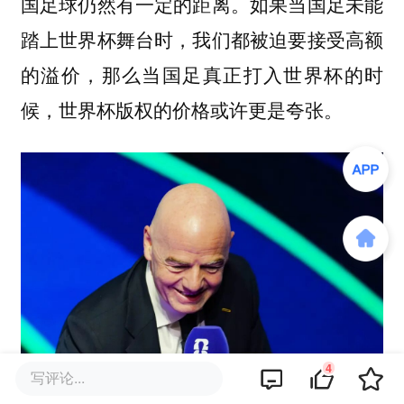
国足球仍然有一定的距离。如果当国足未能
踏上世界杯舞台时，我们都被迫要接受高额
的溢价，那么当国足真正打入世界杯的时
候，世界杯版权的价格或许更是夸张。
4
写评论...