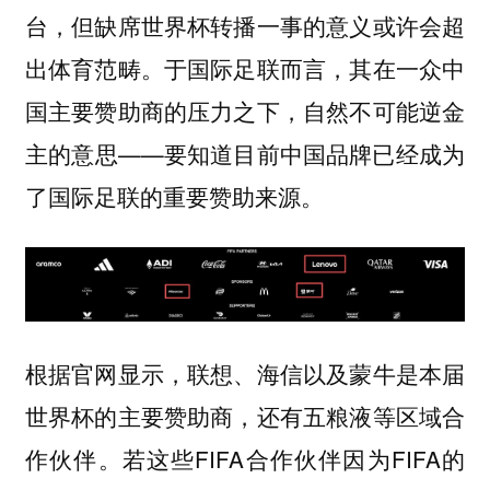
台，但缺席世界杯转播一事的意义或许会超
出体育范畴。于国际足联而言，其在一众中
国主要赞助商的压力之下，自然不可能逆金
主的意思——要知道目前中国品牌已经成为
了国际足联的重要赞助来源。
根据官网显示，联想、海信以及蒙牛是本届
世界杯的主要赞助商，还有五粮液等区域合
若这些FIFA合作伙伴因为FIFA的
作伙伴。