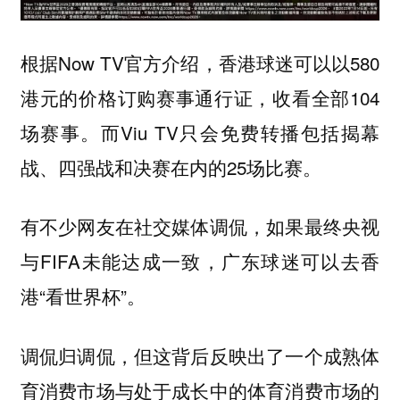
根据Now TV官方介绍，香港球迷可以以580
港元的价格订购赛事通行证，收看全部104
场赛事。而Viu TV只会免费转播包括揭幕
战、四强战和决赛在内的25场比赛。
有不少网友在社交媒体调侃，如果最终央视
与FIFA未能达成一致，广东球迷可以去香
港“看世界杯”。
调侃归调侃，但这背后反映出了一个成熟体
育消费市场与处于成长中的体育消费市场的