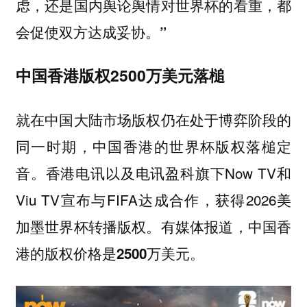
虑，还是国内舆论舆情对世界杯的看重，都
会促使双方达成妥协。”
中国香港版权2500万美元落槌
就在中国大陆市场版权仍在处于博弈阶段的
同一时期，中国香港的世界杯版权落槌定
音。香港电讯以及电讯盈科旗下Now TV和
Viu TV宣布与FIFA达成合作，获得2026美
加墨世界杯转播版权。
有媒体报道，中国香
港的版权价格是2500万美元。