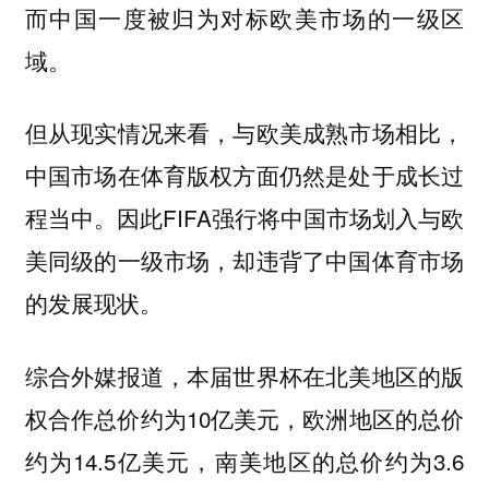
而中国一度被归为对标欧美市场的一级区
域。
但从现实情况来看，与欧美成熟市场相比，
中国市场在体育版权方面仍然是处于成长过
程当中。因此FIFA强行将中国市场划入与欧
美同级的一级市场，却违背了中国体育市场
的发展现状。
综合外媒报道，本届世界杯在北美地区的版
权合作总价约为10亿美元，欧洲地区的总价
约为14.5亿美元，南美地区的总价约为3.6