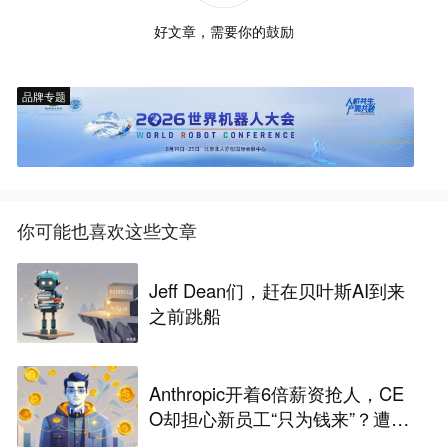
好文章，需要你的鼓励
品牌专题
你可能也喜欢这些文章
Jeff Dean们，赶在贝叶斯AI到来
之前跳船
Anthropic开着6倍薪资抢人，CE
O却担心新员工“只为钱来”？遭网
友嘲讽：那你降薪试试