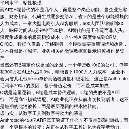
平均水平，粘性极强。
而AI在B端替代的不是几个人，而是整个岗位职能。当企业把客
服、财务初审、代码生成逐步交给AI，省下的是整个职能模块的
人力成本。一家大型电商引入AI客服后，500人团队缩减到80
人，响应时间从5分钟缩至30秒。AI替代的是工作流而非人头。
深度集成带来的极高切换成本，企业将AI深度集成到CRM、
CI/CD、数据仓库后，迁移到另一个模型需要重新调优和改造，
这本身就是护城河。业务相关的微调数据和提示词模板也是资
产。
当然还有B端定价权更强的原因，一个年营收10亿的公司，每年
花300万在AI上只占0.3%，却能省下1000万人力成本。企业不
会为省几毛钱token单价而牺牲质量和稳定性。这正是Anthropic
毛利率70%+的原因，基于价值定价，而不是成本加成。
C端是流量逻辑，B端是成本替代逻辑。C端的失败不是AI不
行，而是商业模式错配。AI商业化正在从前者切换到后者，这不
是短期的此消彼长，而是底层逻辑的根本性转向。
虚与实：从数字工具到数字劳动力的演进
Anthropic的450亿ARR真正验证了什么？不仅是B端能赚钱，而
是一个更根本的转变：AI正在从数字工具进化为数字劳动力。