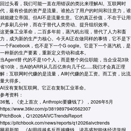
回
过头看，我们可能一直在用错误的类比来理解AI。互联网时
代，最有价值的资产是流量。谁抢占了用户的时间和注意力，谁
就能建立帝国。但AI不是流量生意。它的真正价值，不在于让用
户多刷几分钟，而在于替代人类劳动、提升组织效率。
这更像工业革命，二百多年前，蒸汽机出现，替代了人力和畜
力，成为新的生产力核心。今天AI正在做同样的事情，它不是下
一个Facebook，也不是下一个G oogle。它是下一个蒸汽机，是
一种新的生产要素，重新定义劳动和成本。
当Agent替 代的不是10个人，而是整个岗位职能，当企业花3块
省10块，当AI的ARR从几百亿奔向几千亿......我们才会真正理
解：互联网时代赚的是流量，AI时代赚的是工资。而工资，比流
量大得多。
AI没有复制互联网。它正在复制工业革命。
参考资料：
36氪，《史上首次，Anthropic要赚钱了》，2026年5月
https://www.36kr.com/p/3819897940562307
PitchBook，Q12026AIVCTrendsReport
https://pitchbook.com/news/reports/q12026aivctrends
网易新闻，《AI用得越多反而越赚钱，读高盛智能体经济学报