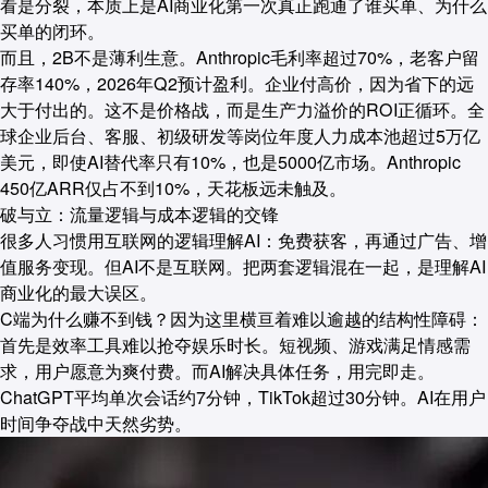
看是分裂，本质上是AI商业化第一次真正跑通了谁买单、为什么
买单的闭环。
而且，2B不是薄利生意。Anthropic毛利率超过70%，老客户留
存率140%，2026年Q2预计盈利。企业付高价，因为省下的远
大于付出的。这不是价格战，而是生产力溢价的ROI正循环。全
球企业后台、客服、初级研发等岗位年度人力成本池超过5万亿
美元，即使AI替代率只有10%，也是5000亿市场。Anthropic
450亿ARR仅占不到10%，天花板远未触及。
破与立：流量逻辑与成本逻辑的交锋
很多人习惯用互联网的逻辑理解AI：免费获客，再通过广告、增
值服务变现。但AI不是互联网。把两套逻辑混在一起，是理解AI
商业化的最大误区。
C端为什么赚不到钱？因为这里横亘着难以逾越的结构性障碍：
首先是效率工具难以抢夺娱乐时长。短视频、游戏满足情感需
求，用户愿意为爽付费。而AI解决具体任务，用完即走。
ChatGPT平均单次会话约7分钟，TikTok超过30分钟。AI在用户
时间争夺战中天然劣势。