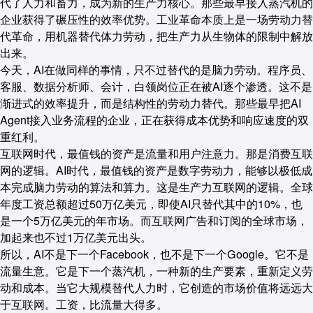
代了人力和畜力，成为新的生产力核心。那些最早接入蒸汽机的
企业获得了碾压性的效率优势。工业革命本质上是一场劳动力替
代革命，用机器替代体力劳动，把生产力从生物体的限制中解放
出来。
今天，AI在做同样的事情，只不过替代的是脑力劳动。程序员、
客服、数据分析师、会计，白领岗位正在被AI逐个渗透。这不是
渐进式的效率提升，而是结构性的劳动力替代。那些最早把AI
Agent接入业务流程的企业，正在获得成本优势和响应速度的双
重红利。
互联网时代，最值钱的资产是流量和用户注意力。那是消费互联
网的逻辑。AI时代，最值钱的资产是数字劳动力，能够以极低成
本完成脑力劳动的算法和算力。这是生产力互联网的逻辑。全球
年度工资总额超过50万亿美元，即使AI只替代其中的10%，也
是一个5万亿美元的年市场。而互联网广告和订阅的全球市场，
加起来也不过1万亿美元出头。
所以，AI不是下一个Facebook，也不是下一个Google。它不是
流量生意。它是下一个蒸汽机，一种新的生产要素，重新定义劳
动和成本。当它大规模替代人力时，它创造的市场价值将远远大
于互联网。工资，比流量大得多。