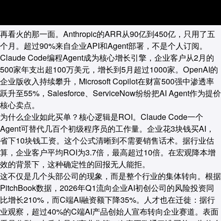
再看火的那一面。Anthropic的ARR从90亿到450亿，只用了五
个月。超过90%来自企业API和Agent部署，不是个人订阅。
Claude Code编程Agent成为核心增长引擎，企业客户从2月的
500家年支出超100万美元，增长到5月超过1000家。OpenAI的
企业版收入持续攀升，Microsoft Copilot在财富500强中渗透率
跃升至55%，Salesforce、ServiceNow纷纷把AI Agent作为提价
核心卖点。
为什么企业如此买单？核心逻辑是ROI。Claude Code一个
Agent可替代几百个初级程序员的工作量。企业花3块钱买AI，
省下10块钱工资。这个公式清晰到不需要销售话术。据行业估
算，企业客户平均ROI为3.7倍，最高超过10倍。在宏观降本增
效的背景下，这种确定性的回报无人能拒。
这不仅是几个头部公司的现象，而是整个行业的集体转向。根据
PitchBook数据，2026年Q1流向企业AI初创公司的风险投资同
比增长210%，而C端AI融资额下降35%。人才也在迁徙：据行
业观察，超过40%的C端AI产品创始人宣布转向企业赛道。表面