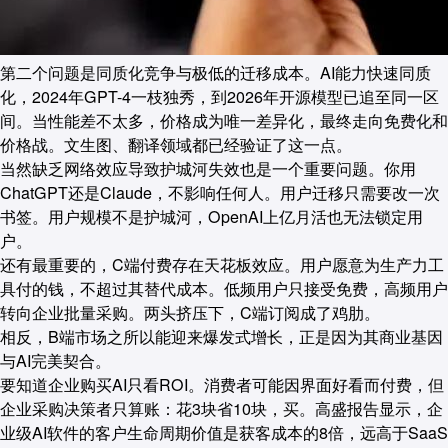
第二个问题是同质化竞争与极低的迁移成本。AI能力快速同质
化，2024年GPT-4一枝独秀，到2026年开源模型已追至同一区
间。当性能差不太多，价格成为唯一差异化，最终走向免费化和
价格战。文生图、翻译领域都已经验证了这一点。
当然缺乏网络效应导致护城河失效也是一个重要问题。你用
ChatGPT还是Claude，不影响任何人。用户迁移只需要改一次
书签。用户规模不是护城河，OpenAI上亿月活也无法锁定用
户。
还有最重要的，C端付费存在天花板效应。用户愿意为生产力工
具付的钱，不超过其替代成本。低频用户只接受免费，高频用户
转向企业批量采购。两头挤压下，C端订阅成了鸡肋。
相反，B端市场之所以能迎来爆发式增长，正是因为其商业基因
与AI完美契合。
要知道企业购买AI只看ROI。消费者可能因界面好看而付费，但
企业采购决策者只算账：花3块省10块，买。高盛报告显示，企
业级AI软件的客户生命周期价值是获客成本的8倍，远高于SaaS