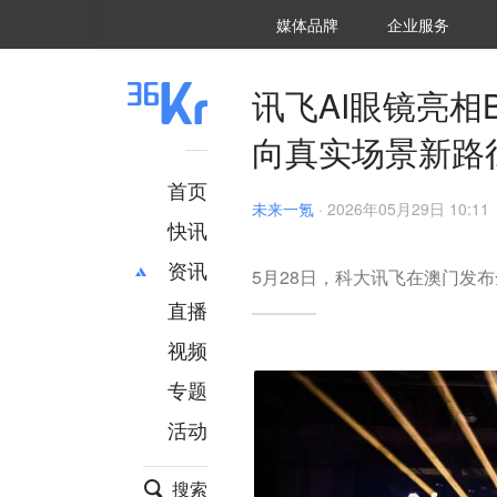
36氪Auto
数字时氪
企业号
未来消费
智能涌现
未来城市
启动Power on
媒体品牌
企业服务
企服点评
36氪出海
36氪研究院
潮生TIDE
36氪企服点评
36Kr研究院
36氪财经
职场bonus
36碳
后浪研究所
36Kr创新咨询
暗涌Waves
硬氪
氪睿研究院
讯飞AI眼镜亮相BE
向真实场景新路
首页
未来一氪
·
2026年05月29日 10:11
快讯
资讯
5月28日，科大讯飞在澳门发布
直播
最新
推荐
创投
财经
视频
汽车
AI
专题
科技
项目推荐
活动
专精特新
安徽
搜索