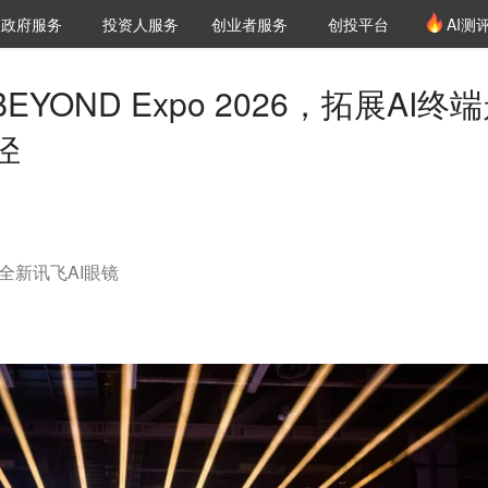
创投发布
项目推荐
核心服务
LP源计划
政府服务
投资人服务
创业者服务
创投平台
AI测
36氪Pro
VClub
VClub投资机构库
创投氪堂
城市之窗
投资机构职位推介
企业入驻
投资人认证
YOND Expo 2026，拓展AI终
径
全新讯飞AI眼镜