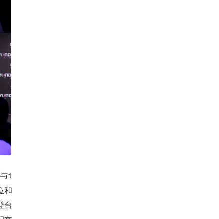
与1
位和
登台