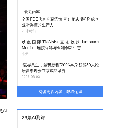
最近内容
全国FDE代表首聚滨海湾！ 把AI“翻译”成企
业听得懂的生产力
20小时前
动点国际TNGlobal宣布收购Jumpstart
Media，连接香港与亚洲创新生态
昨天
“破界共生，聚势新程”2026具身智能50人论
坛夏季峰会在京成功举办
2026-08-03
阅读更多内容，狠戳这里
AI
36氪AI测评