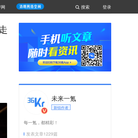
评网
搜索
登录
端走
未来一氪
新锐作者
每一氪，都精彩！
发表文章
1229
篇