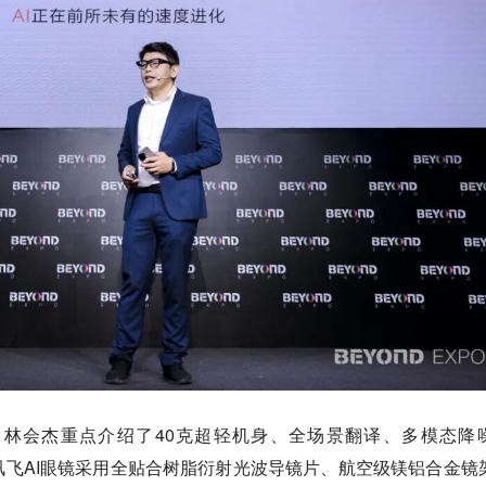
，林会杰重点介绍了40克超轻机身、全场景翻译、多模态降
项能力。讯飞AI眼镜采用全贴合树脂衍射光波导镜片、航空级镁铝合金镜