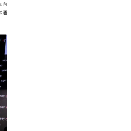
面向
常通