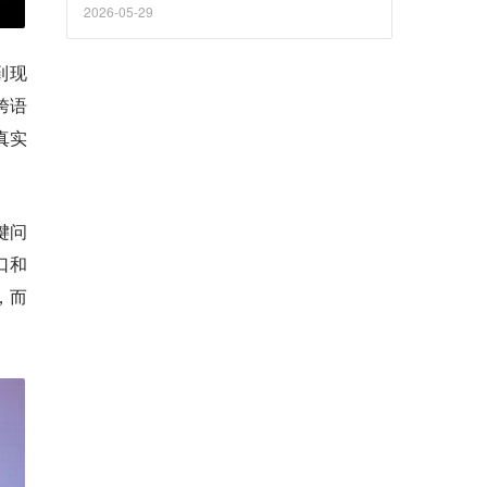
0亿，证明了并非AGI已到来，而是AI商业化正
2026-05-29
从流量逻辑全面转向人力替代逻辑。2C的失败
不是泡沫破裂，而是一次产业结构性分水岭。
到现
跨语
真实
键问
口和
，而