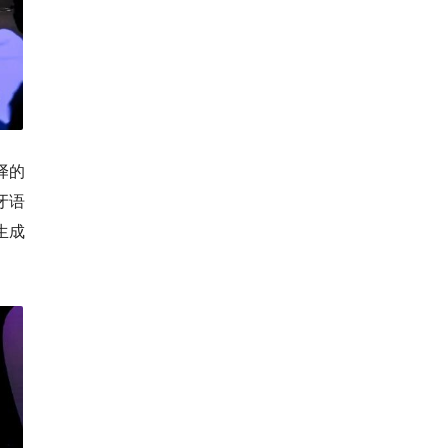
译的
牙语
生成