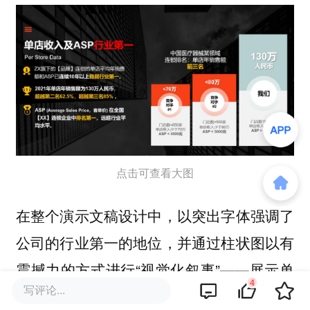
点击可查看大图
在整个演示文稿设计中，以突出字体强调了
公司的行业第一的地位，并通过柱状图以有
震撼力的方式进行“视觉化叙事”——展示单
4
写评论...
店收入的排名第一，远超过第二和第三名。