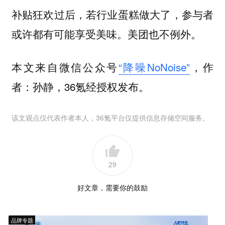
补贴狂欢过后，若行业蛋糕做大了，参与者
或许都有可能享受美味。美团也不例外。
本文来自微信公众号
“降噪NoNoise”
，作
者：孙静，36氪经授权发布。
该文观点仅代表作者本人，36氪平台仅提供信息存储空间服务。
29
好文章，需要你的鼓励
品牌专题