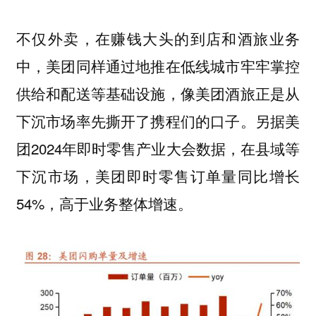
不仅外卖，在赚钱大头的到店和酒旅业务
中，美团同样通过地推在低线城市牢牢掌控
供给和配送等基础设施，像美团酒旅正是从
下沉市场率先撕开了携程们的口子。另据美
团2024年即时零售产业大会数据，在县域等
下沉市场，美团即时零售订单量同比增长
54%，高于业务整体增速。