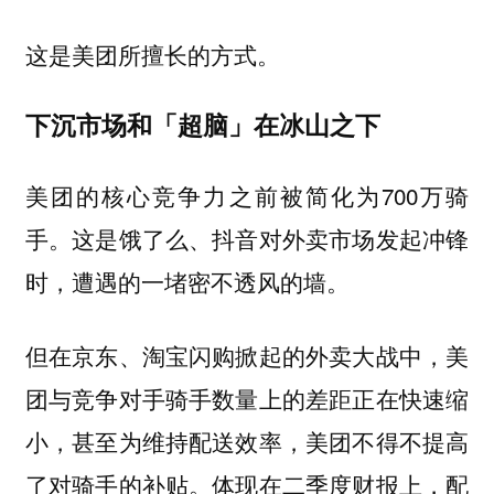
这是美团所擅长的方式。
下沉市场和「超脑」在冰山之下
美团的核心竞争力之前被简化为700万骑
手。这是饿了么、抖音对外卖市场发起冲锋
时，遭遇的一堵密不透风的墙。
但在京东、淘宝闪购掀起的外卖大战中，美
团与竞争对手骑手数量上的差距正在快速缩
小，甚至为维持配送效率，美团不得不提高
了对骑手的补贴。体现在二季度财报上，配