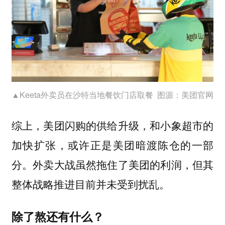
▲Keeta外卖员在沙特当地餐饮门店取餐 图源：美团官网
综上，美团闪购的供给升级，和小象超市的
加快扩张，或许正是美团暗渡陈仓的一部
分。外卖大战虽然拖住了美团的利润，但其
整体战略推进目前并未受到扰乱。
除了熬还有什么？