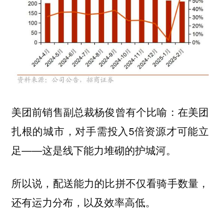
美团前销售副总裁杨俊曾有个比喻：在美团
扎根的城市，对手需投入5倍资源才可能立
足——这是线下能力堆砌的护城河。
所以说，配送能力的比拼不仅看骑手数量，
还有运力分布，以及效率高低。