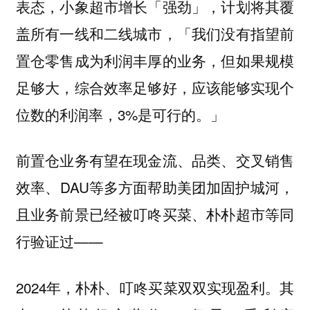
表态，小象超市增长「强劲」，计划将其覆
盖所有一线和二线城市，「我们没有指望前
置仓零售成为利润丰厚的业务，但如果规模
足够大，综合效率足够好，应该能够实现个
位数的利润率，3%是可行的。」
前置仓业务有望在现金流、品类、交叉销售
效率、DAU等多方面帮助美团加固护城河，
且业务前景已经被叮咚买菜、朴朴超市等同
行验证过——
2024年，朴朴、叮咚买菜双双实现盈利。其