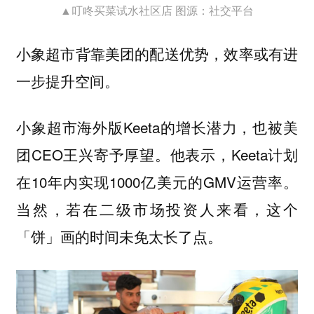
▲叮咚买菜试水社区店 图源：社交平台
小象超市背靠美团的配送优势，效率或有进
一步提升空间。
小象超市海外版Keeta的增长潜力，也被美
团CEO王兴寄予厚望。他表示，Keeta计划
在10年内实现1000亿美元的GMV运营率。
当然，若在二级市场投资人来看，这个
「饼」画的时间未免太长了点。