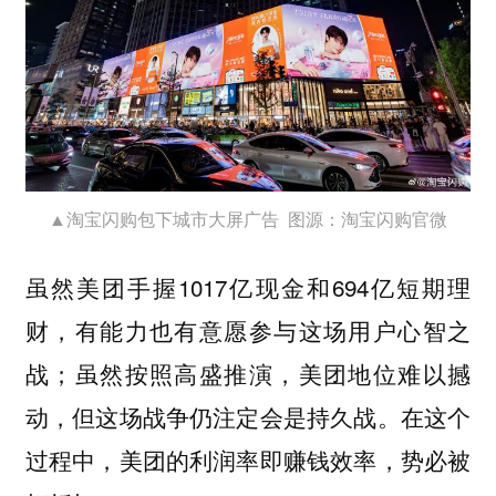
▲淘宝闪购包下城市大屏广告 图源：淘宝闪购官微
虽然美团手握1017亿现金和694亿短期理
财，有能力也有意愿参与这场用户心智之
战；虽然按照高盛推演，美团地位难以撼
动，但这场战争仍注定会是持久战。在这个
过程中，美团的利润率即赚钱效率，势必被