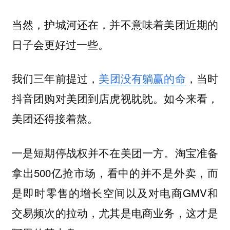
当然，护城河还在，并不意味着美团近期的
日子会更好过一些。
我们三年前提过，
美团没有躺赢的命
，当时
抖音团购对美团到店虎视眈眈。如今来看，
美团还得接着熬。
一是短期停战权并不在美团一方。淘宝准备
拿出500亿抢市场，看中的并不是外卖，而
是即时零售的增长空间以及对电商GMV和
交易频次的拉动，尤其是电商业务，这才是