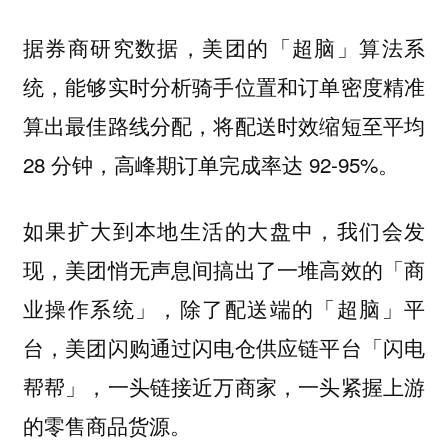
据券商研究数据，美团的「超脑」算法系
统，能够实时分析骑手位置和订单密度精准
算出最佳路线分配，将配送时效缩短至平均
28 分钟，高峰期订单完成率达 92-95%。
如果扩大到本地生活的大盘中，我们会发
现，美团悄无声息间搞出了一堆高效的「商
业操作系统」，除了配送端的「超脑」平
台，美团闪购通过闪电仓供应链平台「闪电
帮帮」，一头链接近万商家，一头紧握上游
的零售商品货源。