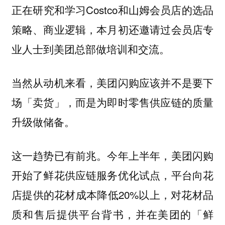
正在研究和学习Costco和山姆会员店的选品
策略、商业逻辑，本月初还邀请过会员店专
业人士到美团总部做培训和交流。
当然从动机来看，美团闪购应该并不是要下
场「卖货」，而是为即时零售供应链的质量
升级做储备。
这一趋势已有前兆。今年上半年，美团闪购
开始了鲜花供应链服务优化试点，平台向花
店提供的花材成本降低20%以上，对花材品
质和售后提供平台背书，并在美团的「鲜