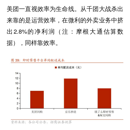
美团一直视效率为生命线。从千团大战杀出
来靠的是运营效率，在微利的外卖业务中挤
出2.8%的净利润（注：摩根大通估算数
据），同样靠效率。