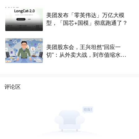
美团发布「零英伟达」万亿大模
型，「国芯+国模」彻底跑通了？
美团股东会，王兴坦然“回应一
切”：从外卖大战，到市值缩水，
再到这5年的“两大失误”
评论区