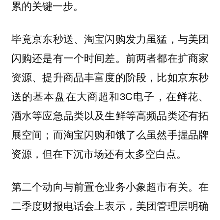
累的关键一步。
毕竟京东秒送、淘宝闪购发力虽猛，与美团
闪购还是有一个时间差。前两者都在扩商家
资源、提升商品丰富度的阶段，比如京东秒
送的基本盘在大商超和3C电子，在鲜花、
酒水等应急品类以及生鲜等高频品类还有拓
展空间；而淘宝闪购和饿了么虽然手握品牌
资源，但在下沉市场还有太多空白点。
第二个动向与前置仓业务小象超市有关。在
二季度财报电话会上表示，美团管理层明确