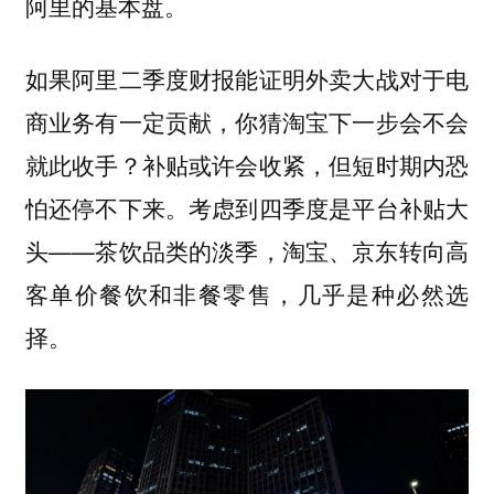
阿里的基本盘。
如果阿里二季度财报能证明外卖大战对于电
商业务有一定贡献，你猜淘宝下一步会不会
就此收手？补贴或许会收紧，但短时期内恐
怕还停不下来。考虑到四季度是平台补贴大
头——茶饮品类的淡季，淘宝、京东转向高
客单价餐饮和非餐零售，几乎是种必然选
择。