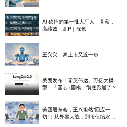
AI 砍掉的第一批大厂人：高薪，
高绩效，高P｜深氪
王兴兴，离上市又近一步
美团发布「零英伟达」万亿大模
型，「国芯+国模」彻底跑通了？
美团股东会，王兴坦然“回应一
切”：从外卖大战，到市值缩水，
再到这5年的“两大失误”