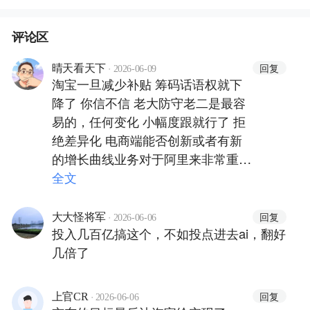
评论区
·
回复
晴天看天下
2026-06-09
淘宝一旦减少补贴 筹码话语权就下
降了 你信不信 老大防守老二是最容
易的，任何变化 小幅度跟就行了 拒
绝差异化 电商端能否创新或者有新
的增长曲线业务对于阿里来非常重要
而不是内卷市场 这种内卷的增长在
全文
存量市场中非常有限
·
回复
大大怪将军
2026-06-06
投入几百亿搞这个，不如投点进去ai，翻好
几倍了
·
回复
上官CR
2026-06-06