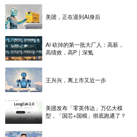
美团，正在退到AI身后
AI 砍掉的第一批大厂人：高薪，
高绩效，高P｜深氪
王兴兴，离上市又近一步
美团发布「零英伟达」万亿大模
型，「国芯+国模」彻底跑通了？