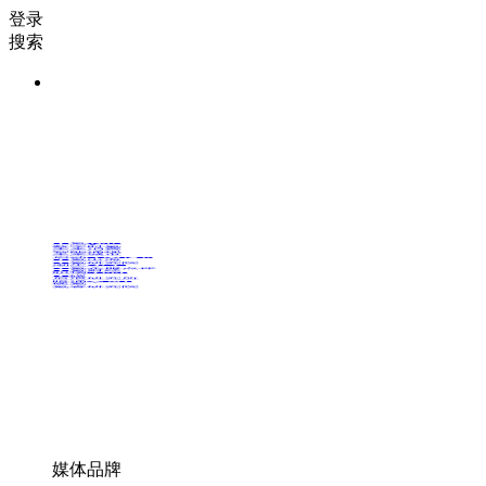
登录
搜索
36氪Auto
数字时氪
未来消费
智能涌现
未来城市
启动Power on
36氪出海
36氪研究院
潮生TIDE
36氪企服点评
36氪财经
职场bonus
36碳
后浪研究所
暗涌Waves
硬氪
氪睿研究院
媒体品牌