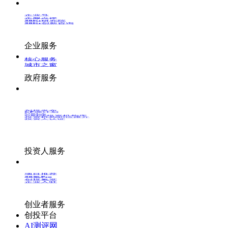
企业号
企服点评
36Kr研究院
36Kr创新咨询
企业服务
核心服务
城市之窗
政府服务
创投发布
LP源计划
VClub
VClub投资机构库
投资机构职位推介
投资人认证
投资人服务
项目推荐
36氪Pro
创投氪堂
企业入驻
创业者服务
创投平台
AI测评网