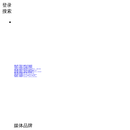
登录
搜索
36氪Auto
数字时氪
未来消费
智能涌现
未来城市
启动Power on
36氪出海
36氪研究院
潮生TIDE
36氪企服点评
36氪财经
职场bonus
36碳
后浪研究所
暗涌Waves
硬氪
氪睿研究院
媒体品牌