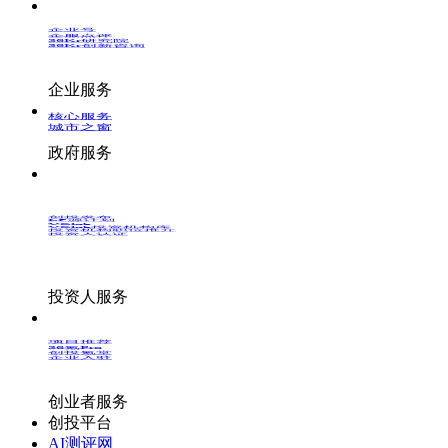
企业号
企服点评
36Kr研究院
36Kr创新咨询
企业服务
核心服务
城市之窗
政府服务
创投发布
LP源计划
VClub
VClub投资机构库
投资机构职位推介
投资人认证
投资人服务
项目推荐
36氪Pro
创投氪堂
企业入驻
创业者服务
创投平台
AI测评网