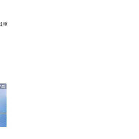
出重
专题