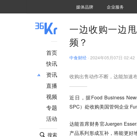
36氪Auto
数字时氪
企业号
未来消费
智能涌现
未来城市
启动Power on
媒体品牌
企业服务
企服点评
36氪出海
36氪研究院
潮生TIDE
36氪企服点评
36Kr研究院
36氪财经
职场bonus
36碳
后浪研究所
36Kr创新咨询
暗涌Waves
硬氪
氪睿研究院
一边收购一边甩
频？
首页
中食财经
·
2024年05月07日 02:42
快讯
资讯
收购出售动作不断，达能加速
直播
最新
推荐
创投
财经
视频
近日，据Food Business 
汽车
AI
SPC）处收购美国管饲企业 Functio
专题
科技
项目推荐
活动
专精特新
安徽
达能首席财务官Juergen Esser表
产品系列形成互补，将能更好
搜索