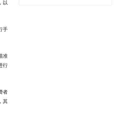
，以
行手
瞄准
进行
费者
，其