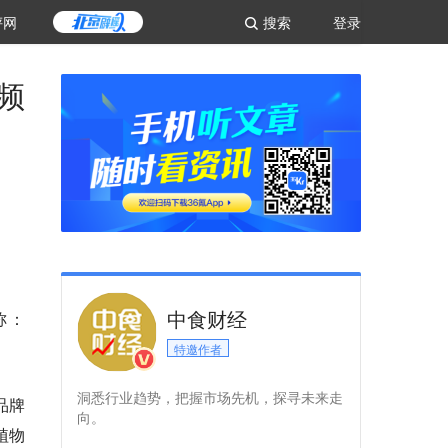
评网
搜索
登录
频
中食财经
简称：
特邀作者
洞悉行业趋势，把握市场先机，探寻未来走
s品牌
向。
植物