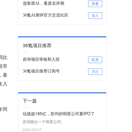
选靠谱AI，看真实评测
查看
36氪AI测评官方交流社区
加入
36氪项目推荐
同比
咨询项目审核和入驻
联系
国市
36氪项目推荐订阅号
关注
，基
收入
下一篇
年同
估值超185亿，苏州的明星公司要IPO了
苏州跑出一个明星公司。
2024-05-07