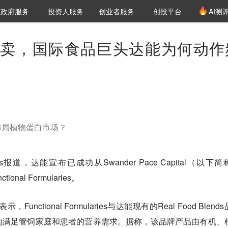
创投发布
项目推荐
核心服务
LP源计划
政府服务
投资人服务
创业者服务
创投平台
AI测
36氪Pro
VClub
VClub投资机构库
创投氪堂
城市之窗
投资机构职位推介
企业入驻
投资人认证
卖，国际食品巨头达能为何动作
布局植物蛋白市场？
News报道，达能宣布已成功从Swander Pace Capital（以下
nal Formularies。
示，Functional Formularies与达能现有的Real Food Blend
地满足管饲家庭和患者的营养需求。据称，该品牌产品由有机、