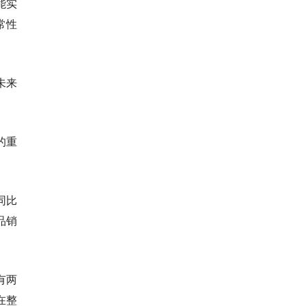
能实
常性
未来
的重
。
同比
品销
有两
在整