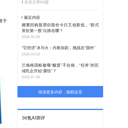
发表文章
64
篇
最近内容
饼干
频繁回购股票但股价今日又创新低，“新式
茶饮第一股”出路在哪？
2026-06-26
“它经济”冰与火：内卷加剧，挑战在“国外”
2026-03-03
兰格格国检被曝“酸度”不合格，“狂奔”的区
域乳企开始“露怯”？
2026-01-08
阅读更多内容，狠戳这里
36氪AI测评