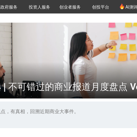
创投发布
项目推荐
核心服务
LP源计划
政府服务
投资人服务
创业者服务
创投平台
AI测
36氪Pro
VClub
VClub投资机构库
创投氪堂
城市之窗
投资机构职位推介
企业入驻
投资人认证
 | 不可错过的商业报道月度盘点 Vo
观点，有真相，回溯近期商业大事件。