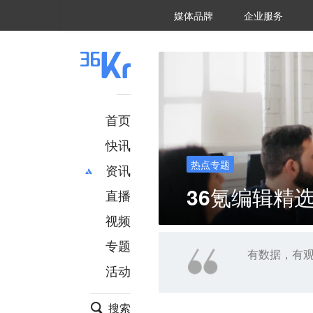
36氪Auto
数字时氪
企业号
未来消费
智能涌现
未来城市
启动Power on
媒体品牌
企业服务
企服点评
36氪出海
36氪研究院
潮生TIDE
36氪企服点评
36Kr研究院
36氪财经
职场bonus
36碳
后浪研究所
36Kr创新咨询
暗涌Waves
硬氪
氪睿研究院
首页
快讯
热点专题
资讯
36氪编辑精选
直播
最新
推荐
创投
财经
视频
汽车
AI
专题
科技
项目推荐
有数据，有
活动
专精特新
安徽
搜索