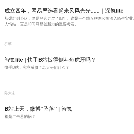
成立四年，网易严选看起来风风光光......｜深氪lite
从爆红到蛰伏，网易严选走过了四年。这是一个纯互联网公司深入陌生实业、
人情结，更是叩问网易创新力的重要考卷。
乔芊
智氪lite | 快手B站扳得倒斗鱼虎牙吗？
快手B站，究竟威胁了老大哥们什么？
陈大志
B站上天，微博“坠落” | 智氪
都是广告惹的祸？