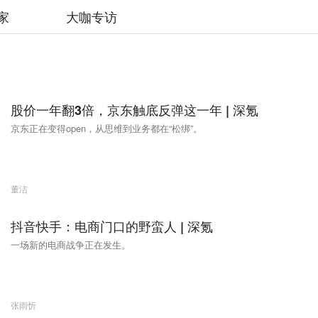
家
大咖专访
股价一年翻3倍，京东触底反弹这一年 | 深氪
京东正在变得open，从思维到业务都在“松绑”。
董洁
抖音快手：电商门口的野蛮人 | 深氪
一场新的电商战争正在发生。
张雨忻