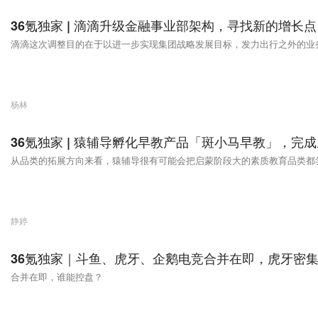
36氪独家 | 滴滴升级金融事业部架构，寻找新的增长点
滴滴这次调整目的在于以进一步实现集团战略发展目标，发力出行之外的业
杨林
36氪独家 | 猿辅导孵化早教产品「斑小马早教」，完成
从品类的拓展方向来看，猿辅导很有可能会把启蒙阶段大的素质教育品类都
静婷
36氪独家｜斗鱼、虎牙、企鹅电竞合并在即，虎牙密
合并在即，谁能控盘？