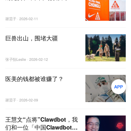
谢芸子
·
2026-02-11
巨兽出山，围堵大疆
张子怡Leslie
·
2026-02-12
医美的钱都被谁赚了？
谢芸子
·
2026-02-09
王慧文“点将”Clawdbot，我
们和一位「中国Clawdbot」