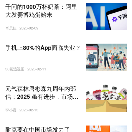
千问的1000万杯奶茶：阿里
大发赛博鸡蛋始末
肖思佳
·
2026-02-09
手机上80%的App面临失业？
36氪透视图
·
2026-02-11
元气森林唐彬森九周年内部
信：2025 虽有进步，市场依
旧严峻｜独家
李小霞
·
2026-02-13
耐克要在中国市场发力了