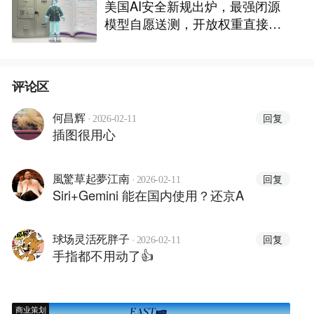
美国AI安全新规出炉，最强闭源
模型自愿送测，开放权重直接放
行
评论区
·
回复
何昌辉
2026-02-11
插图很用心
·
回复
風驚草起夢江南
2026-02-11
Siri+Gemini 能在国内使用？还京A
·
回复
球场灵活死胖子
2026-02-11
手指都不用动了👍
商业策划