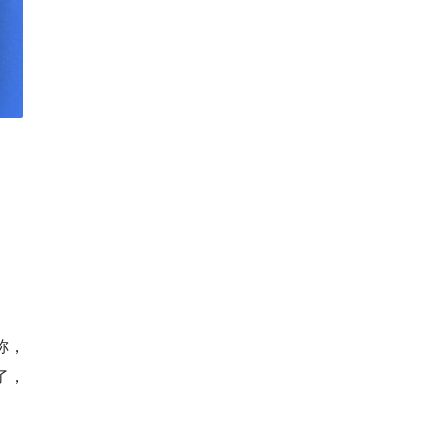
称，
了，