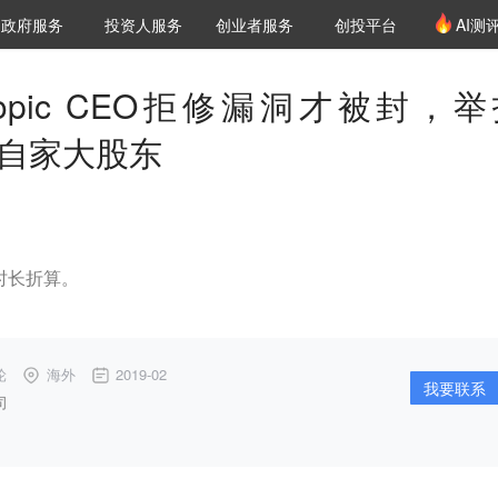
创投发布
项目推荐
核心服务
LP源计划
政府服务
投资人服务
创业者服务
创投平台
AI测
36氪Pro
VClub
VClub投资机构库
创投氪堂
城市之窗
投资机构职位推介
企业入驻
投资人认证
ropic CEO拒修漏洞才被封，举
是自家大股东
余时长折算。
轮
海外
2019-02
我要联系
司