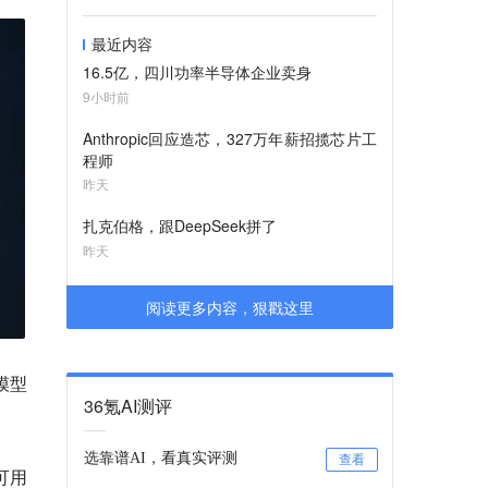
最近内容
16.5亿，四川功率半导体企业卖身
9小时前
Anthropic回应造芯，327万年薪招揽芯片工
程师
昨天
扎克伯格，跟DeepSeek拼了
昨天
阅读更多内容，狠戳这里
5模型
36氪AI测评
选靠谱AI，看真实评测
查看
可用