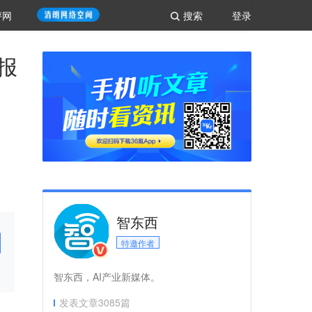
评网
搜索
登录
报
智东西
特邀作者
智东西，AI产业新媒体。
发表文章
3085
篇