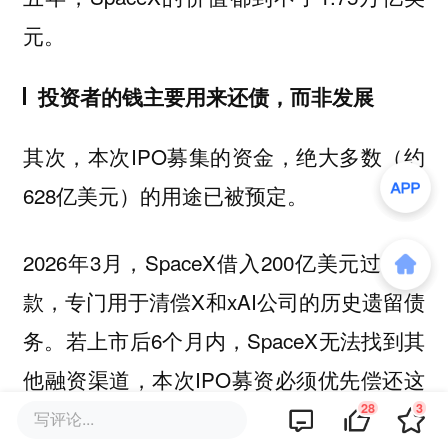
元。
投资者的钱主要用来还债，而非发展
其次，本次IPO募集的资金，绝大多数（约
628亿美元）的用途已被预定。
2026年3月，SpaceX借入200亿美元过桥贷
款，专门用于清偿X和xAI公司的历史遗留债
务。若上市后6个月内，SpaceX无法找到其
他融资渠道，本次IPO募资必须优先偿还这
28
3
笔贷款。
写评论...