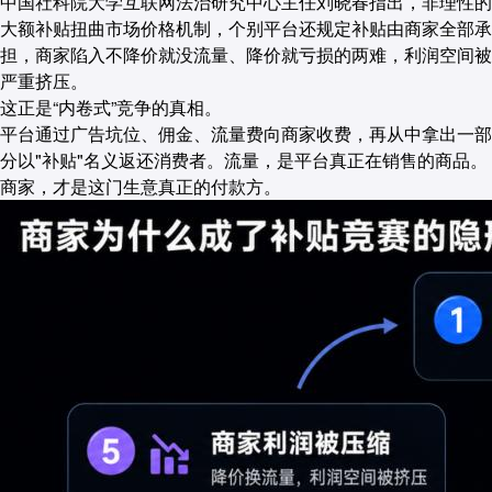
中国社科院大学互联网法治研究中心主任刘晓春指出，非理性的
大额补贴扭曲市场价格机制，个别平台还规定补贴由商家全部承
担，商家陷入不降价就没流量、降价就亏损的两难，利润空间被
严重挤压。
这正是“内卷式”竞争的真相。
平台通过广告坑位、佣金、流量费向商家收费，再从中拿出一部
分以"补贴"名义返还消费者。
流量，是平台真正在销售的商品。
商家，才是这门生意真正的付款方。