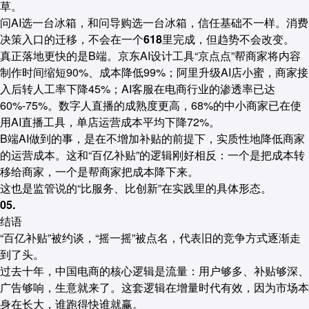
草。
问AI选一台冰箱，和问导购选一台冰箱，信任基础不一样。
消费
决策入口的迁移，不会在一个618里完成，但趋势不会改变。
真正落地更快的是B端。京东AI设计工具“京点点”帮商家将内容
制作时间缩短90%、成本降低99%；阿里升级AI店小蜜，商家接
入后转人工率下降45%；AI客服在电商行业的渗透率已达
60%-75%。数字人直播的成熟度更高，68%的中小商家已在使
用AI直播工具，单店运营成本平均下降72%。
B端AI做到的事，是在不增加补贴的前提下，实质性地降低商家
的运营成本。这和“百亿补贴”的逻辑刚好相反：一个是把成本转
移给商家，一个是帮商家把成本降下来。
这也是监管说的“比服务、比创新”在实践里的具体形态。
05.
结语
“百亿补贴”被约谈，“摇一摇”被点名，代表旧的竞争方式逐渐走
到了头。
过去十年，中国电商的核心逻辑是流量：用户够多、补贴够深、
广告够响，生意就来了。这套逻辑在增量时代有效，因为市场本
身在长大，谁跑得快谁就赢。