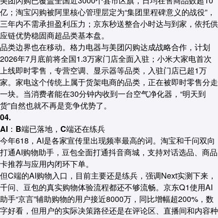
美团闪购已覆盖全国近3000个县市区旗，日均在售商品数超10
亿；淘宝闪购被阿里核心管理层定为“集团里程碑意义的战役”，
三年内不需承担盈利压力；京东秒送整合小时达与到家，依托供
应链优势稳固商超品类基本盘。
品类边界也在移动。格力电器与美团闪购达成战略合作，计划
2026年7月底前将全国1.3万家门店全面入驻；小米大家电首次
上线即时零售，专营空调、显示器等品类，入驻门店已超1万
家。家电这个传统上属于货架电商的品类，正在被即时零售分走
一块。当消费者能在30分钟内收到一台空气净化器，“明天到
货”自然也就不再是竞争优势了。
04.
AI：B端已落地，C端还在练兵
今年618，AI是各家宣传里出现频率最高的词。淘宝和千问双向
打通AI购物助手，豆包全面打通抖音商城，支持对话选品、商品
卡推荐与应用内闭环下单。
但C端的AI购物入口，目前主要还是练兵，强调Next实测下来，
千问、豆包的真实购物体验流程都还不够流畅。京东Q1使用AI
助手“京言”辅助购物的用户接近8000万，同比增幅超200%，数
字好看，但用户的实际决策路径还是在评论区、直播间和内容种