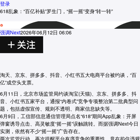
登录
618乱象：“百亿补贴”罗生门，“摇一摇”变身“转一转”
强调Next
2026年06月12日 06:06
淘天、京东、拼多多、抖音、小红书五大电商平台被约谈，“百
亿”成空头支票。
6月11日，北京市场监管局约谈淘宝(天猫)、京东、拼多多、抖
音、小红书五家平台，通报“内卷式”竞争专项整治第二批典型问
题，包括虚假宣传、规则不透明、商家信息缺失等。
6月9日，工信部信息通信管理局点名“618”期间App乱象：开屏
弹窗诱导点击、高灵敏度“摇一摇”误触跳转。而据强调Next今日
实测，依然有不少“摇一摇”广告存在。
两次监管行动，再次提醒平台有序竞争的重要性，意在掐住违规