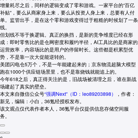
增量耗尽之后，同样的逻辑变成了零和游戏。一家平台的“百亿
补贴”，要么从商家身上来，要么从投资人身上来，总要有人付
单。监管出手，是在这个零和游戏变得过于粗糙的时候划了一条
线。
但划线不等于换逻辑。真正的换挡，是新的竞争维度已经在形
成：即时零售比的是仓网密度和履约半径，AI工具比的是商家的
运营效率，内容场比的是用户的停留时长。这些都是积累型优
势，不是靠一次大促能逆转的。
美团闪电仓5万个，不是一年能建起来的；京东物流超脑大模型
跑在1000个供应链场景里，也不是靠烧钱就能追上的。
今年618之后，真正得关注的是，旧战场被清理之后，谁在新战
场建起了真实的壁垒。
本文来自微信公众号
“强调Next”（ID：leo89203898）
，作者：
新见，编辑：小白，36氪经授权发布。
该文观点仅代表作者本人，36氪平台仅提供信息存储空间服
务。