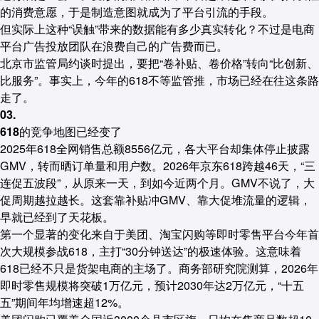
的消费意愿，于是制造意图就成为了平台引流的手段。
但实际上这种“误触”带来的数据能有多少真实转化？不过是电商
平台广告投放团队在浪费自己的广告费而已。
北京市监管局约谈时提出，要把“卷补贴、卷价格”转向“比创新、
比服务”。事实上，今年的618不等监管推，市场已经在往这条路
走了。
03.
618的竞争地图已经变了
2025年618全网销售总额8556亿元，各大平台却集体停止披露
GMV，转而晒订单量和用户数。2026年京东618跨越46天，“三
连促五波段”，从原来一天，到如今近两个月。GMV不说了，大
促周期越拉越长。这套靠补贴冲GMV、靠大促堆流量的逻辑，
早就已经到了天花板。
第一个显著的变化来自于美团、淘宝闪购等即时零售平台今年首
次大规模参战618，主打“30分钟送达”的极速体验。这意味着
618已经不只是货架电商的主场了。商务部研究院测算，2026年
即时零售规模将突破1万亿元，预计2030年达2万亿元，“十五
五”期间年均增速超12%。