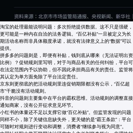
淘宝的处理最能说明问题：
多次拒绝提供数据。
这不只是强硬，
更可能是一种内在自洽的法务逻辑。“百亿补贴”一旦被定义为长
期活动名称而非具体额度承诺，就没有法律意义上的“数据”可以
提供。
拼多多的问题则是，即便有补贴，钱到底从哪来（无法证明出资
比例）？促销规则里写明，对于与商品有关的任何纠纷，平台可
在法定范围内予以协助，但不因此承担商品有关的责任。
监管将
其认定为单方面免除了平台法定责任。
京东则更彻底的把活动规则里连促销期限都没有公示，“百亿超
市”干脆
没有活动规则
。
抖音的问题则主要集中在平台的霸权思维。活动规则的调整直接
通知商家，
没有公开征求意见环节
。
小红书的体量还不足以支撑它做“百亿补贴”。但监管发现的问题
同样不小，除了关键信息缺失外，更关键的是“霸王条款”：平台
可随时对规则进行变动和调整，消费者“继续参与视为同意”。