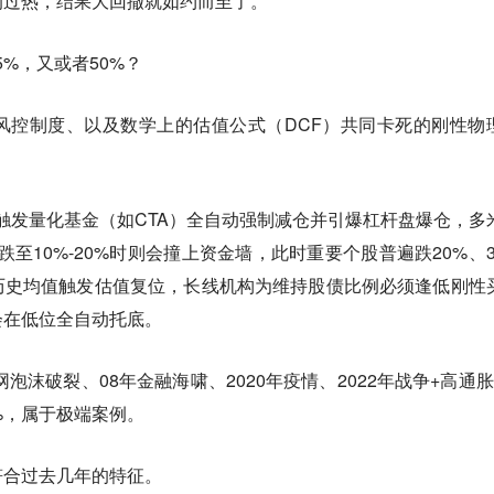
的过热，结果大回撤就如约而至了。
5%，又或者50%？
风控制度、以及数学上的估值公式（DCF）共同卡死的刚性物
触发量化基金（如CTA）全自动强制减仓并引爆杠杆盘爆仓，多
至10%-20%时则会撞上资金墙，此时重要个股普遍跌20%、3
历史均值触发估值复位，长线机构为维持股债比例必须逢低刚性
会在低位全自动托底。
网泡沫破裂、08年金融海啸、2020年疫情、2022年战争+高通胀
%，属于极端案例。
符合过去几年的特征。