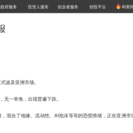
创投发布
项目推荐
核心服务
LP源计划
政府服务
投资人服务
创业者服务
创投平台
AI测
36氪Pro
VClub
VClub投资机构库
创投氪堂
城市之窗
投资机构职位推介
企业入驻
投资人认证
报
正式波及亚洲市场。
股，无一幸免，出现普遍下跌。
，混合了地缘、流动性、AI泡沫等等的恐慌情绪，正在亚洲市