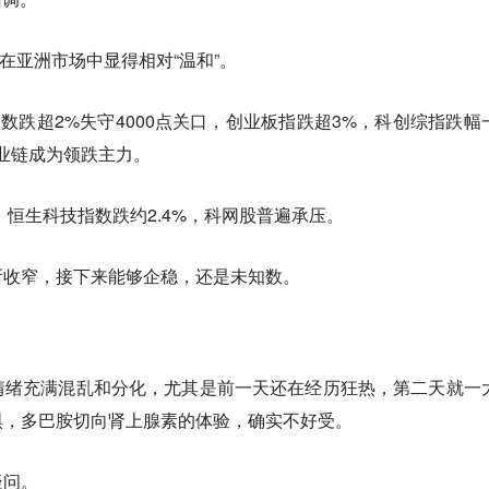
在亚洲市场中显得相对“温和”。
数跌超2%失守4000点关口，创业板指跌超3%，科创综指跌幅
业链成为领跌主力。
，恒生科技指数跌约2.4%，科网股普遍承压。
所收窄，接下来能够企稳，还是未知数。
情绪充满混乱和分化，尤其是前一天还在经历狂热，第二天就一
惧，多巴胺切向肾上腺素的体验，确实不好受。
疑问。