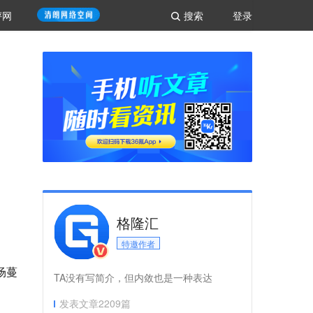
评网
搜索
登录
格隆汇
特邀作者
场蔓
TA没有写简介，但内敛也是一种表达
发表文章
2209
篇