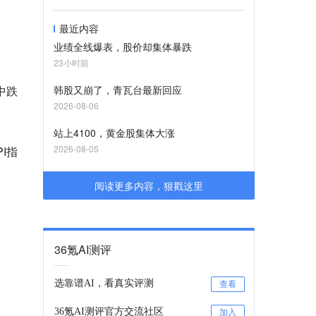
最近内容
业绩全线爆表，股价却集体暴跌
23小时前
中跌
韩股又崩了，青瓦台最新回应
2026-08-06
站上4100，黄金股集体大涨
2026-08-05
I指
阅读更多内容，狠戳这里
36氪AI测评
选靠谱AI，看真实评测
查看
36氪AI测评官方交流社区
加入