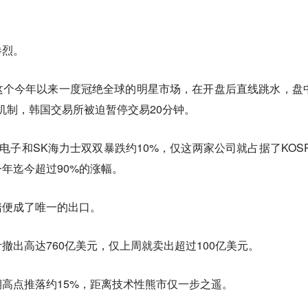
惨烈。
）这个今年以来一度冠绝全球的明星市场，在开盘后直线跳水，盘
机制，韩国交易所被迫暂停交易20分钟。
电子和SK海力士双双暴跌约10%，仅这两家公司就占据了KOSP
今年迄今超过90%的涨幅。
踏便成了唯一的出口。
撤出高达760亿美元，仅上周就卖出超过100亿美元。
近期高点推落约15%，距离技术性熊市仅一步之遥。