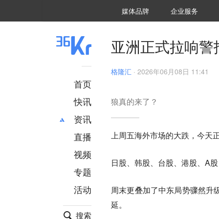
36氪Auto
数字时氪
企业号
未来消费
智能涌现
未来城市
启动Power on
媒体品牌
企业服务
企服点评
36氪出海
36氪研究院
潮生TIDE
36氪企服点评
36Kr研究院
36氪财经
职场bonus
36碳
后浪研究所
36Kr创新咨询
暗涌Waves
硬氪
氪睿研究院
亚洲正式拉响警
格隆汇
·
2026年06月08日 11:41
首页
快讯
狼真的来了？
资讯
上周五海外市场的大跌，今天
直播
最新
推荐
创投
财经
视频
日股、韩股、台股、港股、A
汽车
AI
专题
科技
项目推荐
活动
周末更叠加了中东局势骤然升级
专精特新
安徽
延。
搜索