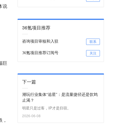
体说
36氪项目推荐
咨询项目审核和入驻
联系
36氪项目推荐订阅号
关注
幅巨
下一篇
潮玩行业集体“追星”：是流量捷径还是饮鸩
止渴？
明星只是过客，IP才是归宿。
2026-06-08
跌，