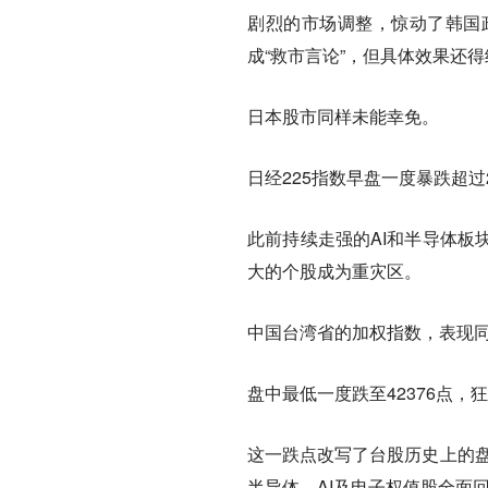
剧烈的市场调整，惊动了韩国
成“救市言论”，但具体效果还
日本股市
同样未能幸免。
日经225指数早盘一度暴跌超过2
此前持续走强的AI和半导体板
大的个股成为重灾区。
中国台湾省的
加权指数，
表现
盘中最低一度跌至42376点，狂
这一跌点改写了台股历史上的盘
半导体、AI及电子权值股全面