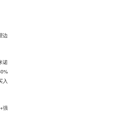
理边
米诺
0%
买入
+强