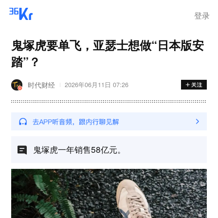
步询价；韩国宣布进入“国家灾
难状态”
登录
鬼塚虎要单飞，亚瑟士想做“日本版安
踏”？
时代财经
2026年06月11日 07:26
鬼塚虎一年销售58亿元。