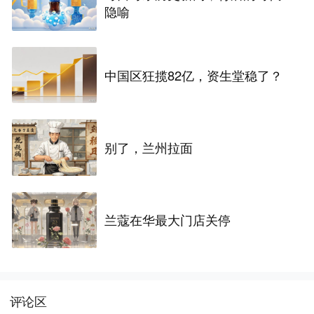
隐喻
中国区狂揽82亿，资生堂稳了？
别了，兰州拉面
兰蔻在华最大门店关停
评论区