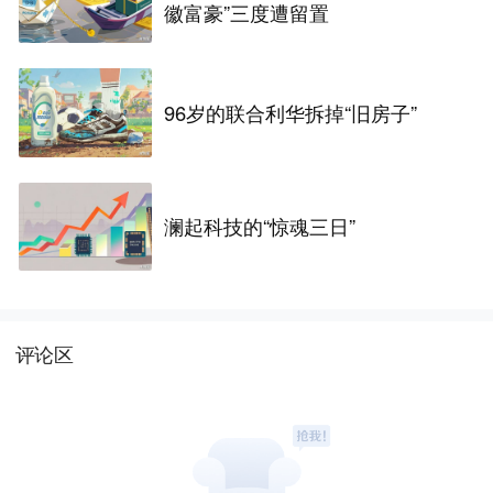
徽富豪”三度遭留置
96岁的联合利华拆掉“旧房子”
澜起科技的“惊魂三日”
评论区