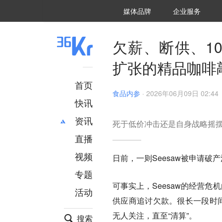
36氪Auto
数字时氪
企业号
未来消费
智能涌现
未来城市
启动Power on
媒体品牌
企业服务
企服点评
36氪出海
36氪研究院
潮生TIDE
36氪企服点评
36Kr研究院
36氪财经
职场bonus
36碳
后浪研究所
36Kr创新咨询
暗涌Waves
硬氪
氪睿研究院
欠薪、断供、10
扩张的精品咖啡
首页
食品内参
·
2026年06月09日 02:44
快讯
资讯
死于低价冲击还是自身战略摇
直播
最新
推荐
创投
财经
视频
日前，一则Seesaw被申请
汽车
AI
专题
科技
项目推荐
可事实上，Seesaw的经营危
活动
专精特新
安徽
供应商追讨欠款。很长一段时间
无人关注，直至“清算”。
搜索