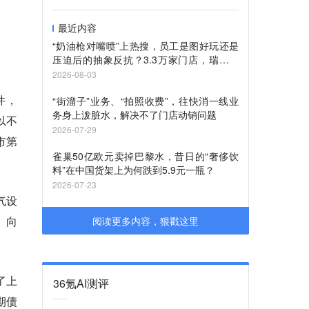
最近内容
“奶油枪对嘴喷”上热搜，员工是图好玩还是
压迫后的抽象反抗？3.3万家门店，瑞幸还
管得过来吗？
2026-08-03
件，
“街溜子”业务、“拍照收费”，往快消一线业
务身上泼脏水，解决不了门店动销问题
以不
2026-07-29
市第
雀巢50亿欧元卖掉巴黎水，昔日的“奢侈饮
料”在中国货架上为何跌到5.9元一瓶？
2026-07-23
气设
、向
阅读更多内容，狠戳这里
了上
36氪AI测评
期债