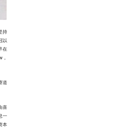
坚持
冠以
早在
w，
赛道
由喜
息一
资本