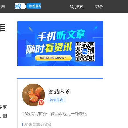
评网
搜索
登录
目
食品内参
特邀作者
多家
TA没有写简介，但内敛也是一种表达
，但
发表文章
678
篇