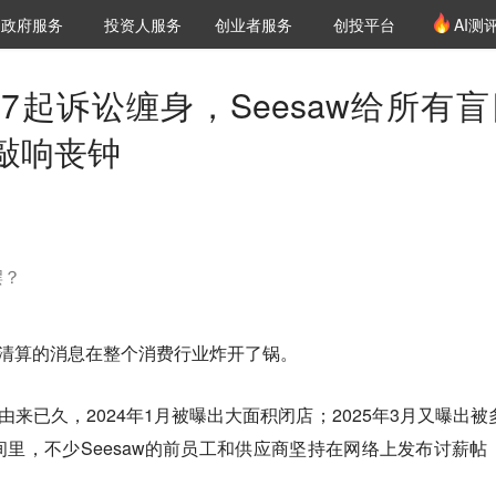
创投发布
项目推荐
核心服务
LP源计划
政府服务
投资人服务
创业者服务
创投平台
AI测
36氪Pro
VClub
VClub投资机构库
创投氪堂
城市之窗
投资机构职位推介
企业入驻
投资人认证
7起诉讼缠身，Seesaw给所有盲
敲响丧钟
摆？
破产清算的消息在整个消费行业炸开了锅。
机由来已久，2024年1月被曝出大面积闭店；2025年3月又曝出被
里，不少Seesaw的前员工和供应商坚持在网络上发布讨薪帖