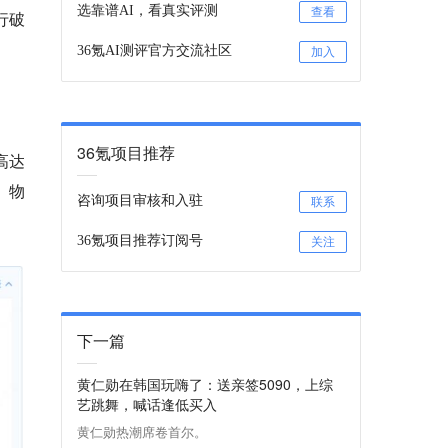
选靠谱AI，看真实评测
查看
行破
36氪AI测评官方交流社区
加入
36氪项目推荐
高达
、物
咨询项目审核和入驻
联系
36氪项目推荐订阅号
关注
下一篇
黄仁勋在韩国玩嗨了：送亲签5090，上综
艺跳舞，喊话逢低买入
黄仁勋热潮席卷首尔。