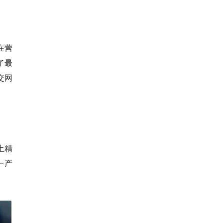
在营
了最
交网
土精
一产