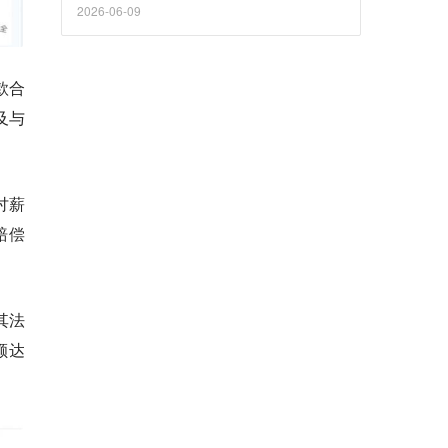
2026-06-09
款合
及与
讨薪
赔偿
其法
额达