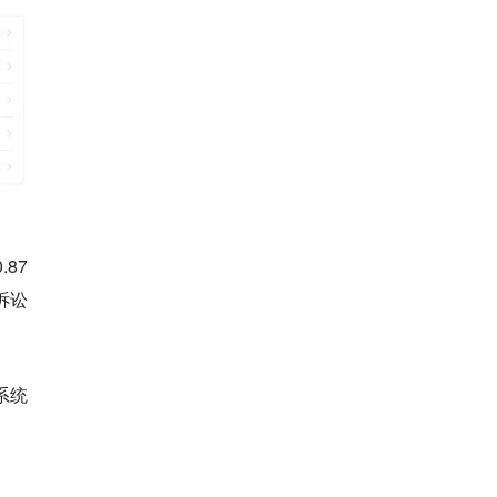
87
诉讼
系统