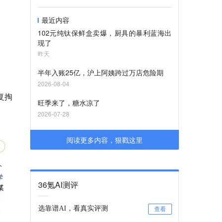
最近内容
102元纯钛保鲜盒卖爆，厨具的暴利蓝海出
现了
昨天
半年入账25亿，沪上阿姨跨过万店危险期
2026-08-04
复掏
旺季来了，糖水凉了
2026-07-28
阅读更多内容，狠戳这里
36氪AI测评
选靠谱AI，看真实评测
查看