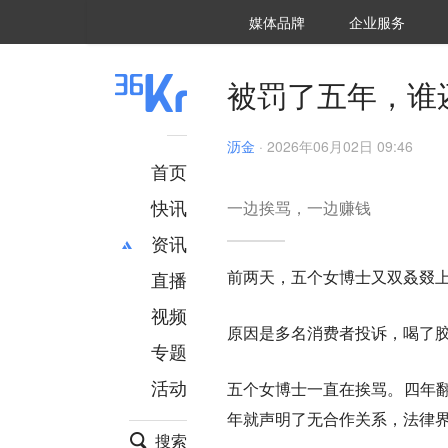
36氪Auto
数字时氪
企业号
未来消费
智能涌现
未来城市
启动Power on
媒体品牌
企业服务
企服点评
36氪出海
36氪研究院
潮生TIDE
36氪企服点评
36Kr研究院
36氪财经
职场bonus
36碳
后浪研究所
36Kr创新咨询
暗涌Waves
硬氪
氪睿研究院
被罚了五年，谁
沥金
·
2026年06月02日 09:46
首页
快讯
一边挨骂，一边赚钱
资讯
前两天，五个女博士又双叒叕
直播
最新
推荐
创投
财经
视频
原因是多名消费者投诉，喝了
汽车
AI
专题
科技
项目推荐
活动
五个女博士一直在挨骂。四年翻
专精特新
安徽
年就声明了无合作关系，法律
搜索