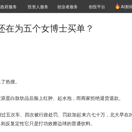
创投发布
项目推荐
核心服务
LP源计划
政府服务
投资人服务
创业者服务
创投平台
AI测
36氪Pro
VClub
VClub投资机构库
创投氪堂
城市之窗
投资机构职位推介
企业入驻
投资人认证
还在为五个女博士买单？
上了热搜。
胶原蛋白肽饮品后脸上红肿、起水泡，而商家拒绝退货退款。
过五次车、四次被行政处罚、罚款加起来六七十万，北大早在20
界则反复定性它只是打功效擦边球的普通饮料。