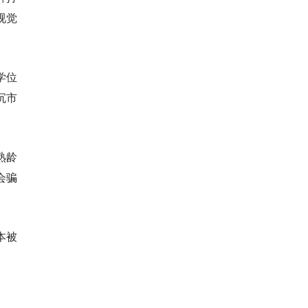
视觉
学位
沉市
熟龄
会骗
本被