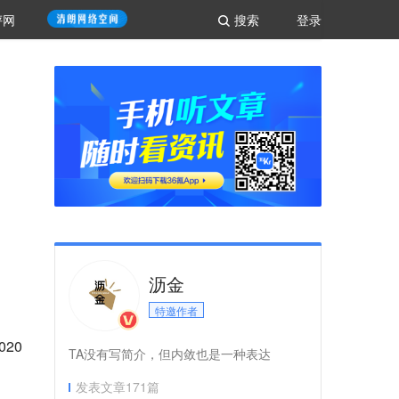
评网
搜索
登录
沥金
特邀作者
20
TA没有写简介，但内敛也是一种表达
发表文章
171
篇