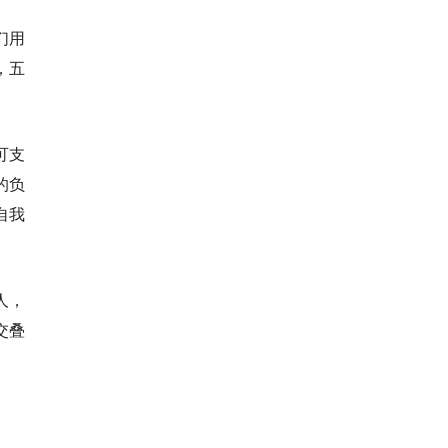
们用
，五
可支
的负
自我
人，
交叠