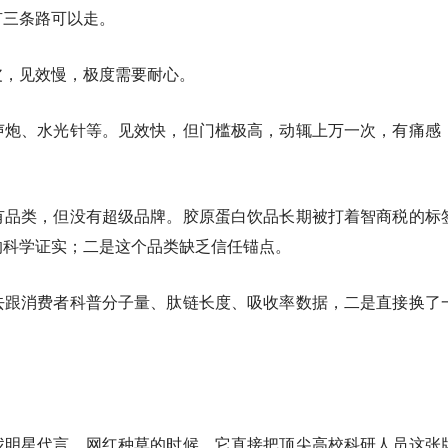
有三条路可以走。
皮，见效慢，极度需要耐心。
声炮、水光针等。见效快，但门槛极高，动辄上万一次，有痛感
有品类，但没有超级品牌。胶原蛋白饮品长期被打着智商税的标
的科学证实；二是这个品类缺乏信任锚点。
去跟消费者科普分子量、肽链长度、吸收率数据，二是直接换了
找明星代言、网红种草的时候，它直接把顶尖高校科研人员这张