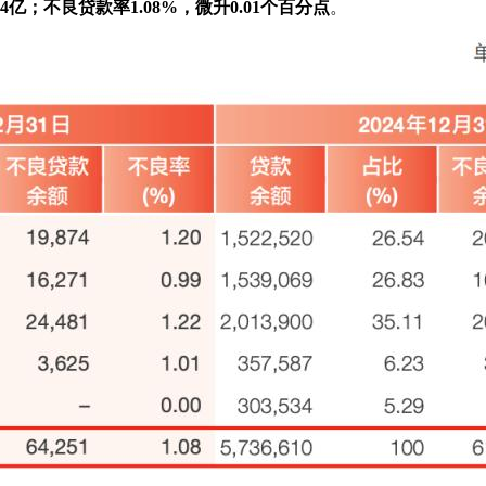
4亿；不良贷款率1.08%，微升0.01个百分点
。