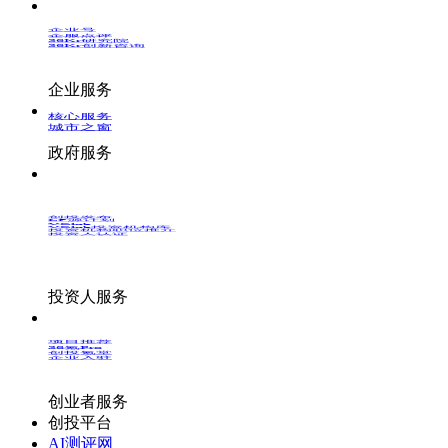
企业号
企服点评
36Kr研究院
36Kr创新咨询
企业服务
核心服务
城市之窗
政府服务
创投发布
LP源计划
VClub
VClub投资机构库
投资机构职位推介
投资人认证
投资人服务
项目推荐
36氪Pro
创投氪堂
企业入驻
创业者服务
创投平台
AI测评网