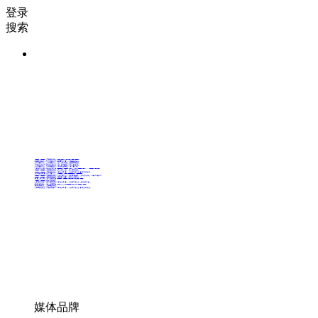
登录
搜索
36氪Auto
数字时氪
未来消费
智能涌现
未来城市
启动Power on
36氪出海
36氪研究院
潮生TIDE
36氪企服点评
36氪财经
职场bonus
36碳
后浪研究所
暗涌Waves
硬氪
氪睿研究院
媒体品牌