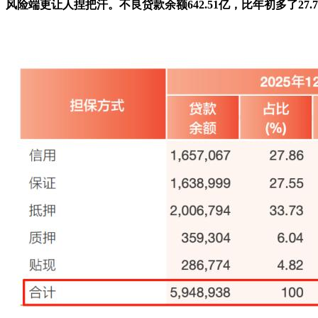
风险端更让人捏把汗。不良贷款余额642.51亿，比年初多了27.7