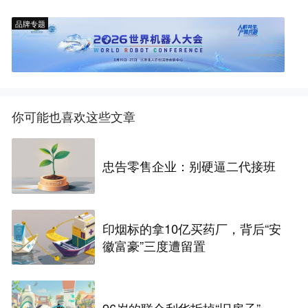
品牌专题
你可能也喜欢这些文章
忠告零售企业：别硬逼二代接班
印烟标的拿10亿买药厂，背后“安
徽富豪”三度遭留置
96岁的联合利华拆掉“旧房子”