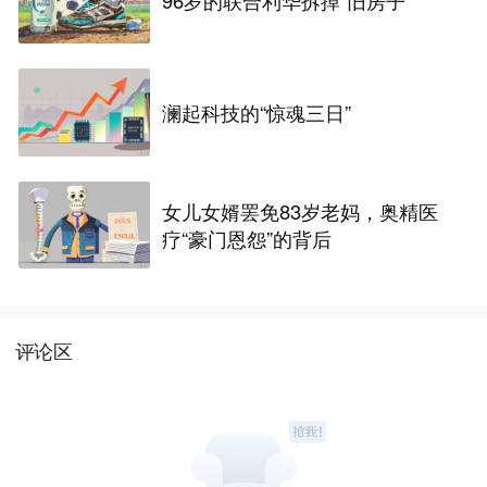
澜起科技的“惊魂三日”
女儿女婿罢免83岁老妈，奥精医
疗“豪门恩怨”的背后
评论区