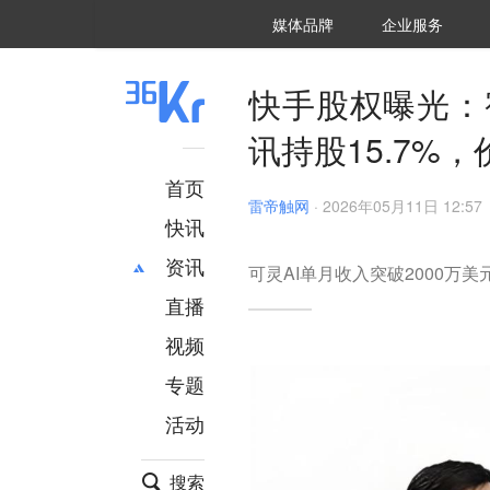
36氪Auto
数字时氪
企业号
未来消费
智能涌现
未来城市
启动Power on
媒体品牌
企业服务
企服点评
36氪出海
36氪研究院
潮生TIDE
36氪企服点评
36Kr研究院
36氪财经
职场bonus
36碳
后浪研究所
36Kr创新咨询
暗涌Waves
硬氪
氪睿研究院
快手股权曝光：宿
讯持股15.7%，
首页
雷帝触网
·
2026年05月11日 12:57
快讯
资讯
可灵AI单月收入突破2000万美
直播
最新
推荐
创投
财经
视频
汽车
AI
专题
科技
项目推荐
活动
专精特新
安徽
搜索