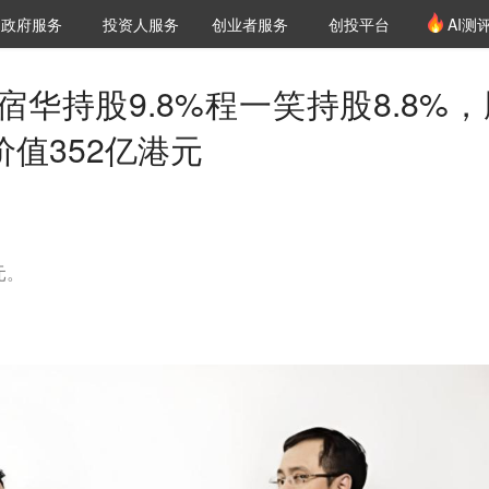
创投发布
项目推荐
核心服务
LP源计划
政府服务
投资人服务
创业者服务
创投平台
AI测
36氪Pro
VClub
VClub投资机构库
创投氪堂
城市之窗
投资机构职位推介
企业入驻
投资人认证
华持股9.8%程一笑持股8.8%，
价值352亿港元
元。