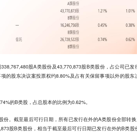
38,767,480股A类股份及43,770,873股B类股份，占公司已
留事项的股东决议案投票权约8.80%及占有关保留事项以外的股东
74%的B类股，占总股本的比例为0.62%。
股份。截至最后可行日期，所有已发行在外的A类股份全部转换
02,873股B类股份，相当于截至最后可行日期已发行在外的B类股