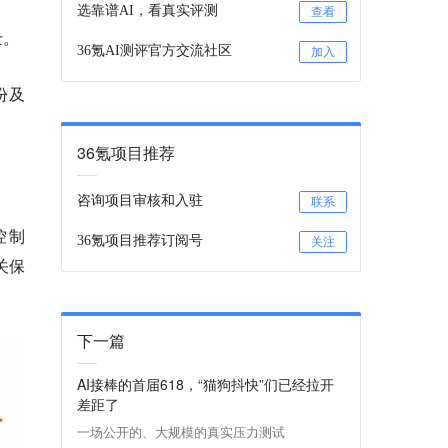
选靠谱AI，看真实评测
查看
士。
36氪AI测评官方交流社区
加入
股份及
36氪项目推荐
咨询项目审核和入驻
联系
控制
36氪项目推荐订阅号
关注
有关保
下一篇
AI接棒的首届618，“猫狗抖快”们已经拉开
差距了
一场公开的、大规模的真实压力测试