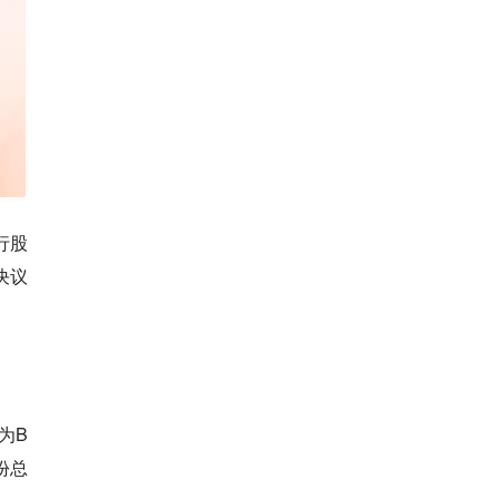
发行股
决议
为B
份总