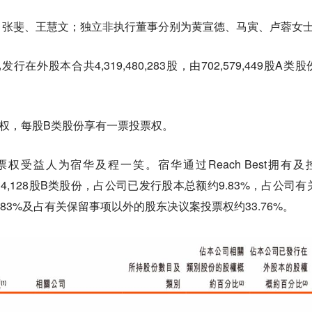
、张斐、王慧文；独立非执行董事分别为黄宣德、马寅、卢蓉女
行在外股本合共4,319,480,283股，由702,579,449股A类
。
权，每股B类股份享有一票投票权。
受益人为宿华及程一笑。宿华通过Reach Best拥有及
80,334,128股B类股份，占公司已发行股本总额约9.83%，占公司
83%及占有关保留事项以外的股东决议案投票权约33.76%。