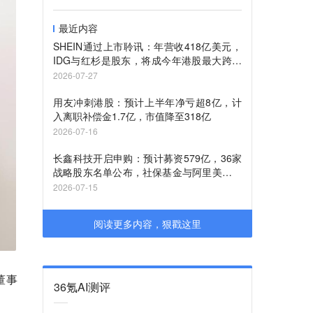
最近内容
SHEIN通过上市聆讯：年营收418亿美元，
IDG与红杉是股东，将成今年港股最大跨境
电商IPO
2026-07-27
用友冲刺港股：预计上半年净亏超8亿，计
入离职补偿金1.7亿，市值降至318亿
2026-07-16
长鑫科技开启申购：预计募资579亿，36家
战略股东名单公布，社保基金与阿里美团澜
起奇瑞等巨头加持
2026-07-15
阅读更多内容，狠戳这里
董事
36氪AI测评