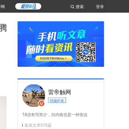
评网
搜索
登录
腾
雷帝触网
特邀作者
TA没有写简介，但内敛也是一种表达
发表文章
575
篇