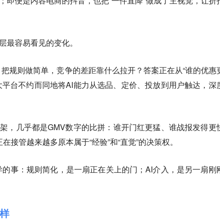
中；即便是内容电商的抖音，也把“一件直降”做成了主视觉，让折
表层最容易看见的变化。
把规则做简单，竞争的差距靠什么拉开？答案正在从“谁的优惠
各大平台不约而同地将AI能力从选品、定价、投放到用户触达，深
框架，几乎都是GMV数字的比拼：谁开门红更猛、谁战报发得更
I正在接管越来越多原本属于“经验”和“直觉”的决策权。
的事：规则简化，是一扇正在关上的门；AI介入，是另一扇刚
样