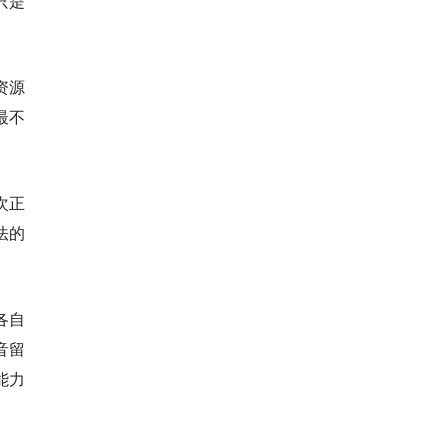
只是
资源
最不
次正
法的
各自
音留
能力