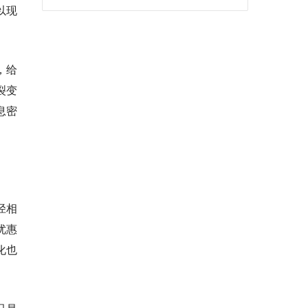
以现
，给
裂变
息密
径相
优惠
化也