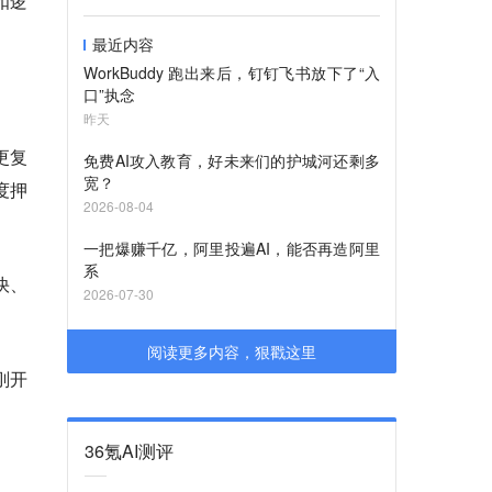
扣逻
最近内容
WorkBuddy 跑出来后，钉钉飞书放下了“入
口”执念
昨天
更复
免费AI攻入教育，好未来们的护城河还剩多
宽？
度押
2026-08-04
一把爆赚千亿，阿里投遍AI，能否再造阿里
系
快、
2026-07-30
阅读更多内容，狠戳这里
刚开
36氪AI测评