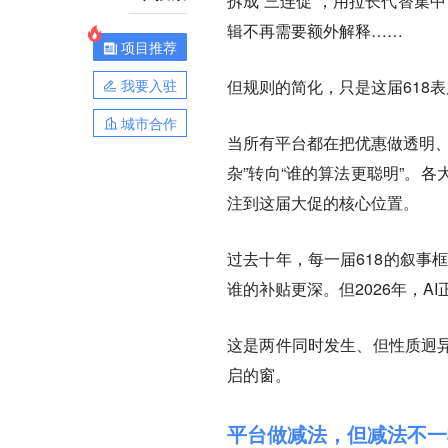
拆成“三连促”，用拉长代替集
辑不再需要额外解释……
项目推荐
我要入驻
但规则的简化，只是这届618
城市合作
当所有平台都在把优惠做透明、
杂”转向“谁的算法更聪明”。
注到这届大促的核心位置。
过去十年，每一届618的叙事
谁的补贴更深。但2026年，A
这是两件同时发生、但性质迥异
启的窗。
平台做减法，但减法不一