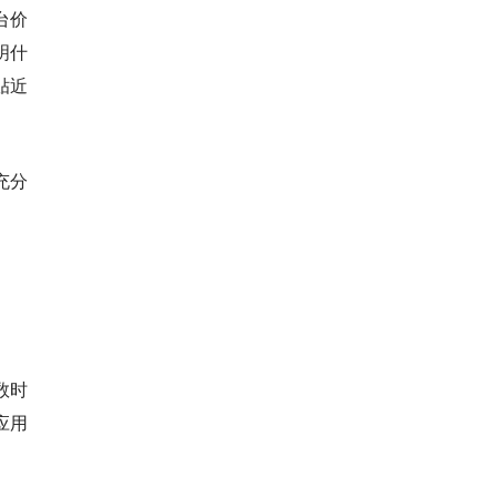
台价
明什
贴近
充分
数时
应用