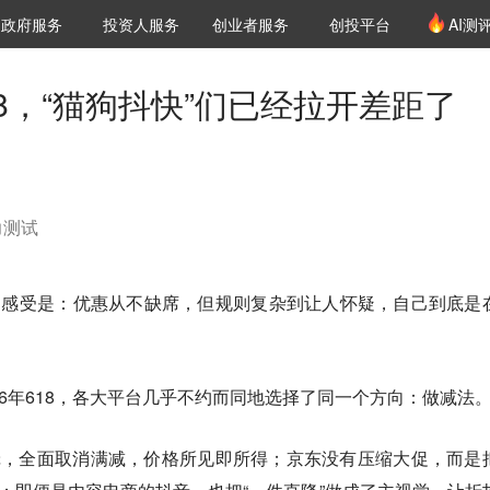
创投发布
项目推荐
核心服务
LP源计划
政府服务
投资人服务
创业者服务
创投平台
AI测
36氪Pro
VClub
VClub投资机构库
创投氪堂
城市之窗
投资机构职位推介
企业入驻
投资人认证
18，“猫狗抖快”们已经拉开差距了
力测试
物感受是：优惠从不缺席，但规则复杂到让人怀疑，自己到底是
26年618，各大平台几乎不约而同地选择了同一个方向：做减法
辑，全面取消满减，价格所见即所得；京东没有压缩大促，而是