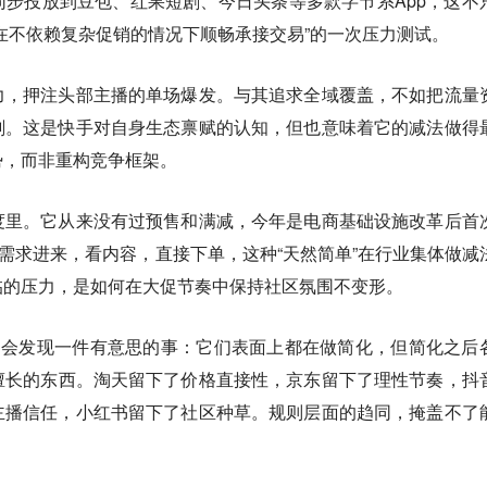
步投放到豆包、红果短剧、今日头条等多款字节系App，这不
在不依赖复杂促销的情况下顺畅承接交易”的一次压力测试。
力，押注头部主播的单场爆发。与其追求全域覆盖，不如把流量
刻。
这是快手对自身生态禀赋的认知，但也意味着它的减法做得
势，而非重构竞争框架。
度里。它从来没有过预售和满减，今年是电商基础设施改革后首
确需求进来，看内容，直接下单，这种“天然简单”在行业集体做减
临的压力，是如何在大促节奏中保持社区氛围不变形。
，会发现一件有意思的事：
它们表面上都在做简化，但简化之后
擅长的东西。淘天留下了价格直接性，京东留下了理性节奏，抖
主播信任，小红书留下了社区种草。规则层面的趋同，掩盖不了