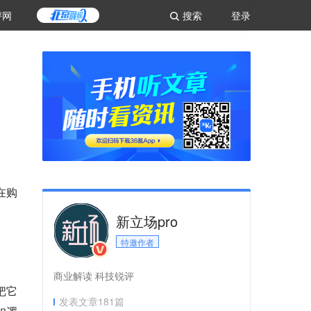
评网
搜索
登录
在购
新立场pro
特邀作者
。
商业解读 科技锐评
把它
发表文章
181
篇