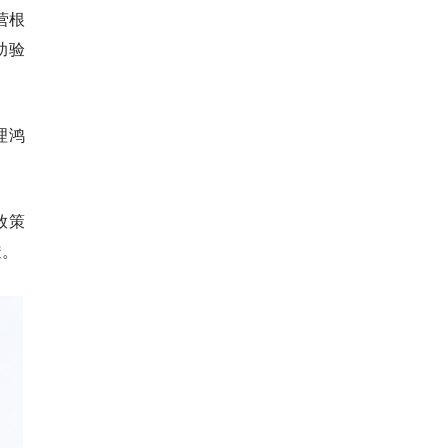
营根
助验
理鸿
放策
透。