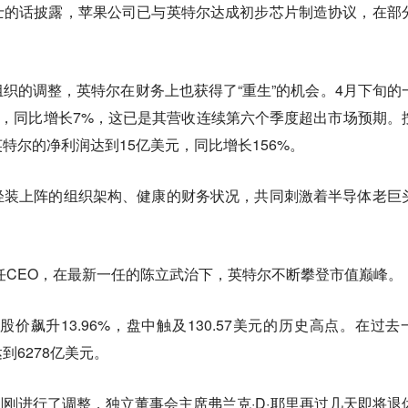
士的话披露，苹果公司已与英特尔达成初步芯片制造协议，在部
织的调整，英特尔在财务上也获得了“重生”的机会。4月下旬的
元，同比增长7%，这已是其营收连续第六个季度超出市场预期。
特尔的净利润达到15亿美元，同比增长156%。
轻装上阵的组织架构、健康的财务状况，共同刺激着半导体老巨
0任CEO，在最新一任的陈立武治下，英特尔不断攀登市值巅峰。
价飙升13.96%，盘中触及130.57美元的历史高点。在过去
到6278亿美元。
刚进行了调整，独立董事会主席弗兰克·D·耶里再过几天即将退