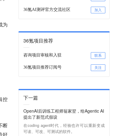
36氪AI测评官方交流社区
加入
成为
36氪项目推荐
咨询项目审核和入驻
联系
36氪项目推荐订阅号
关注
下一篇
辑控
OpenAI后训练工程师翁家翌，给Agentic AI
提出了新范式假设
不断
在coding agent时代，经验也许可以重新变成
可读、可改、可测试的软件。
恰好