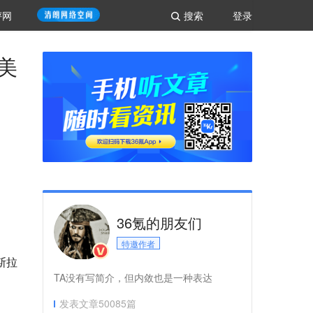
评网
搜索
登录
美
36氪的朋友们
特邀作者
斯拉
TA没有写简介，但内敛也是一种表达
发表文章
50085
篇