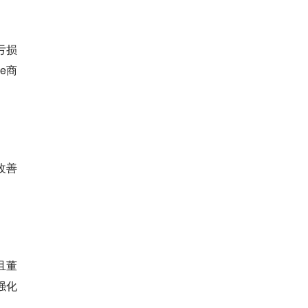
亏损
e商
改善
且董
强化