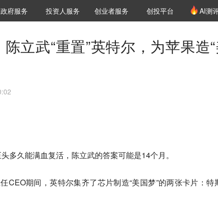
创投发布
项目推荐
核心服务
LP源计划
政府服务
投资人服务
创业者服务
创投平台
AI测
36氪Pro
VClub
VClub投资机构库
创投氪堂
城市之窗
投资机构职位推介
企业入驻
投资人认证
，陈立武“重置”英特尔，为苹果造“
:02
头多久能满血复活，陈立武的答案可能是14个月。
任CEO期间，英特尔集齐了芯片制造“美国梦”的两张卡片：特