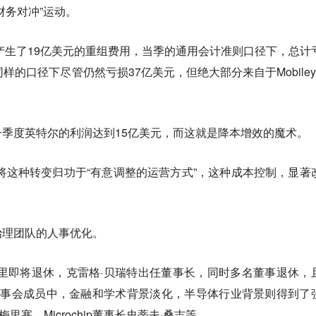
财务对冲”运动。
员产生了19亿美元的重组费用，当季的通用会计准则口径下，总计
样的口径下尽管仍然亏损37亿美元，但绝大部分来自于Mobiley
季度英特尔的利润达到15亿美元，而这就是降本增效的魔术。
将这种转变归功于“有意调整的运营方式”，这种成本控制，显著
治理团队的人事优化。
里即将退休，克雷格·贝瑞特出任董事长，同时多名董事退休，
董事会成员中，金融和学术背景淡化，半导体行业背景则得到了
·梅里塞，Microchip董事长史蒂夫·桑吉等。