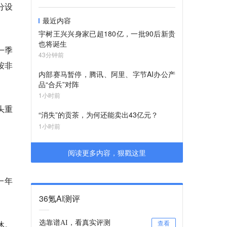
分设
最近内容
宇树王兴兴身家已超180亿，一批90后新贵
也将诞生
一季
43分钟前
按非
内部赛马暂停，腾讯、阿里、字节AI办公产
品“合兵”对阵
1小时前
头重
“消失”的贡茶，为何还能卖出43亿元？
1小时前
阅读更多内容，狠戳这里
一年
36氪AI测评
休。
选靠谱AI，看真实评测
查看