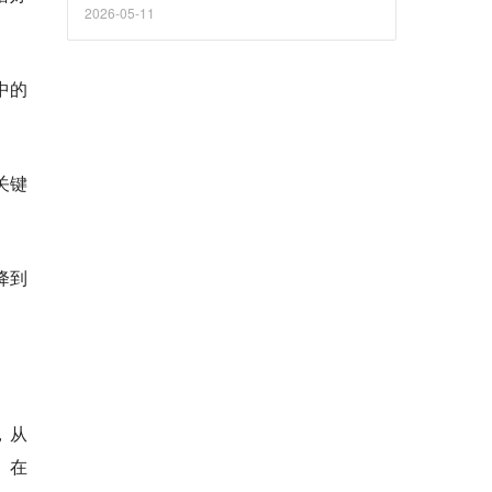
2026-05-11
中的
关键
降到
，从
。在