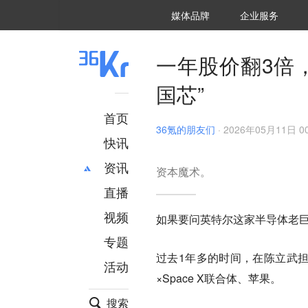
36氪Auto
数字时氪
企业号
未来消费
智能涌现
未来城市
启动Power on
媒体品牌
企业服务
企服点评
36氪出海
36氪研究院
潮生TIDE
36氪企服点评
36Kr研究院
36氪财经
职场bonus
36碳
后浪研究所
36Kr创新咨询
暗涌Waves
硬氪
氪睿研究院
一年股价翻3倍
国芯”
首页
36氪的朋友们
·
2026年05月11日 00
快讯
资讯
资本魔术。
直播
最新
推荐
创投
财经
视频
如果要问英特尔这家半导体老巨
汽车
AI
专题
科技
项目推荐
过去1年多的时间，在陈立武担
活动
专精特新
安徽
×Space X联合体、苹果。
搜索