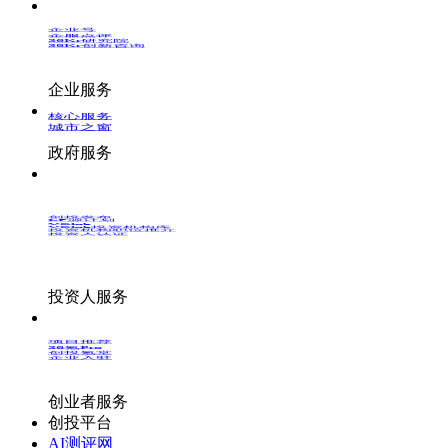
企业号
企服点评
36Kr研究院
36Kr创新咨询
企业服务
核心服务
城市之窗
政府服务
创投发布
LP源计划
VClub
VClub投资机构库
投资机构职位推介
投资人认证
投资人服务
项目推荐
36氪Pro
创投氪堂
企业入驻
创业者服务
创投平台
AI测评网