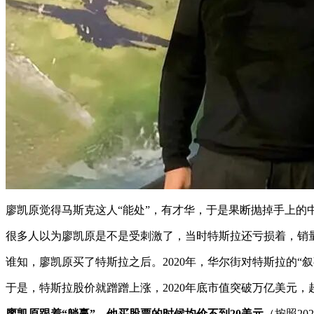
廖凯原觉得马斯克这人“能处”，有才华，于是果断抛掉手上的中概股
很多人以为廖凯原是不是受刺激了，当时特斯拉还亏损着，销
谁知，廖凯原买了特斯拉之后。2020年，华尔街对特斯拉的“
于是，特斯拉股价就蹭蹭上涨，2020年底市值突破万亿美元，超
廖凯原跟着“躺赢”，他买股票的时候均价不到20美元
（按照20