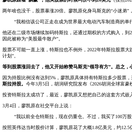
两年啥也没干，股票暴涨20倍。廖凯原化身马斯克的“小迷弟
“我相信该公司正走在成为世界最大电动汽车制造商的单
他还在二级市场继续加码特斯拉，还通过期权的方式购入，到2
因此被称为“美股最牛散户”。
股票不可能一直上涨，特斯拉也不例外，2022年特斯拉股票大
计划”。
等到股票涨回去了，他又开始称赞马斯克“领导有方”。总之，
因为持股比例没有达到5%，廖凯原具体持有特斯拉多少股票
斯拉持股。
今年3月5日，胡润研究院发布《2026胡润全球富豪榜
投资特斯拉太成功了，最近，廖凯原又想把自己的这套方式嵌入
3月4日，廖凯原在社交平台上说：
“我以前全仓特斯拉，现在仍重仓。不过，我买了100万
按照英伟达当时股价计算，廖凯原花了大概1.8亿美元，约12.5