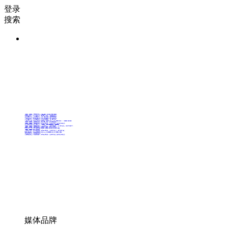
登录
搜索
36氪Auto
数字时氪
未来消费
智能涌现
未来城市
启动Power on
36氪出海
36氪研究院
潮生TIDE
36氪企服点评
36氪财经
职场bonus
36碳
后浪研究所
暗涌Waves
硬氪
氪睿研究院
媒体品牌