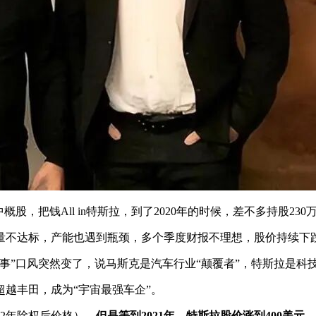
，把钱All in特斯拉，到了2020年的时候，差不多持股230
量不达标，产能也遇到瓶颈，多个季度财报不理想，股价持续下
叙事”口风突然变了，说马斯克是汽车行业“颠覆者”，特斯拉是
越丰田，成为“宇宙最强车企”‌。
22年除权后价格）
，但是等到2021年，特斯拉股价涨到400美元。