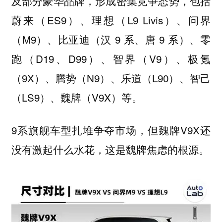
及部分豪华品牌，形成密集竞争态势，包括
蔚来（ES9）、理想（L9 Livis）、问界
（M9）、比亚迪（汉 9 系、唐 9 系）、零
跑（D19、D99）、智界（V9）、极氪
（9X）、腾势（N9）、乐道（L90）、智己
（LS9）、魏牌（V9X）等。
9系旗舰车型扎堆争夺市场，但魏牌V9X还
没有激起什么水花，这是魏牌焦虑的根源。