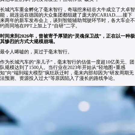
长城汽车重金孵化了毫末智行，奇瑞挖来硅谷大牛成立了大卓智
能，就连远在德国的大众集团都组建了庞大的CARIAD......接下
来两年的新车发布会上，谈到智能辅助驾驶环节时，各大车企不
约而同地在PPT上加上了“自研”二字。
时间来到2026年，曾被寄予厚望的“灵魂保卫战”，正在以一种极
其惨烈的方式大规模崩塌。
最令人唏嘘的，莫过于毫末智行。
作为长城汽车的“亲儿子”，毫末智行的估值一度超10亿美元、团
队规模达到了1500人。当行业在2023年开始从“轻地图+重感
知”向“端到端大模型”疯狂跃迁时，毫末内部却因为“研发周期无
法预测、资源投入过大”等原因陷入了漫长的路线争论。