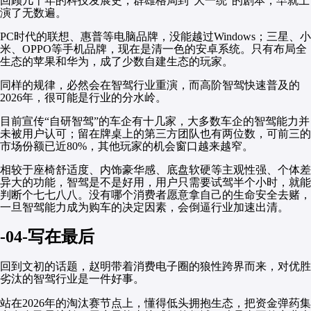
回顾几十年的科技发展史，群雄格局到“大一统”的剧本，早就上
演了无数遍。
PC时代的联想、惠普等电脑品牌，没能越过Windows；三星、小
米、OPPO等手机品牌，现在是清一色的安卓系统。只有布局全
生态的苹果和华为，成了少数自建生态的玩家。
同样的规律，必然会在智驾行业重演，而高阶智驾快速普及的
2026年，很可能是行业的分水岭。
目前宣传“自研智驾”的车企有十几家，大多数车企的智驾能力并
未被用户认可；留在牌桌上的第三方团队也有两位数，可前三的
市场份额已近80%，其他玩家的机会窗口越来越窄。
相较于座椅舒适度、内饰豪华感、底盘软硬等主观性强、个体差
异大的功能，智驾是不是好用，用户只需要试驾半个小时，就能
判断个七七八八。没有哪个消费者愿意拿自己的生命安全去赌，
一旦智驾能力成为购车的决定因素，会倒逼行业加速出清。
-04-写在最后
回到文初的话题，赵明带着消费电子圈的狼性跨界而来，对优胜
劣汰的智驾行业是一件好事。
站在2026年的淘汰赛节点上，懂得低头拥抱生态，把资金弹药集