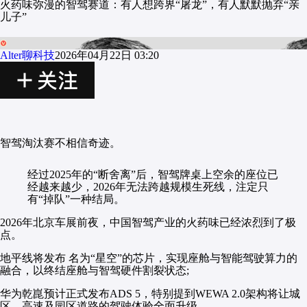
火药味弥漫的智驾赛道：有人想跨界“屠龙”，有人默默抛弃“亲
儿子”
Alter聊科技
2026年04月22日 03:20
智驾淘汰赛不相信奇迹。
经过2025年的“断舍离”后，智驾牌桌上空余的座位已
经越来越少，2026年无法跨越规模生死线，注定只
有“掉队”一种结局。
2026年北京车展前夜，中国智驾产业的火药味已经浓烈到了极
点。
地平线将发布 名为“星空”的芯片，实现座舱与智能驾驶算力的
融合，以终结座舱与智驾硬件割裂状态;
华为乾崑预计正式发布ADS 5，特别提到WEWA 2.0架构将让城
区、高速及园区道路的驾驶体验全面升级......