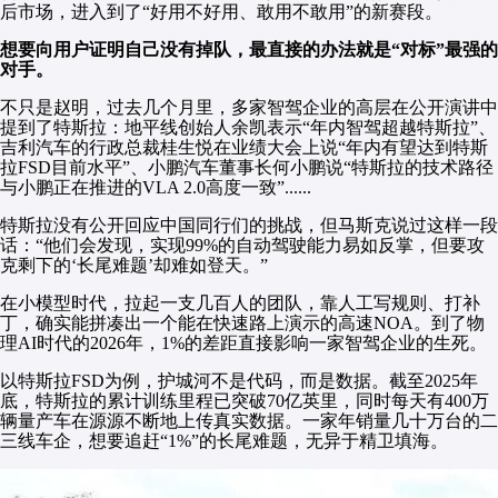
后市场，进入到了“好用不好用、敢用不敢用”的新赛段。
想要向用户证明自己没有掉队，最直接的办法就是“对标”最强的
对手。
不只是赵明，过去几个月里，多家智驾企业的高层在公开演讲中
提到了特斯拉：地平线创始人余凯表示“年内智驾超越特斯拉”、
吉利汽车的行政总裁桂生悦在业绩大会上说“年内有望达到特斯
拉FSD目前水平”、小鹏汽车董事长何小鹏说“特斯拉的技术路径
与小鹏正在推进的VLA 2.0高度一致”......
特斯拉没有公开回应中国同行们的挑战，但马斯克说过这样一段
话：“他们会发现，实现99%的自动驾驶能力易如反掌，但要攻
克剩下的‘长尾难题’却难如登天。”
在小模型时代，拉起一支几百人的团队，靠人工写规则、打补
丁，确实能拼凑出一个能在快速路上演示的高速NOA。到了物
理AI时代的2026年，1%的差距直接影响一家智驾企业的生死。
以特斯拉FSD为例，护城河不是代码，而是数据。截至2025年
底，特斯拉的累计训练里程已突破70亿英里，同时每天有400万
辆量产车在源源不断地上传真实数据。一家年销量几十万台的二
三线车企，想要追赶“1%”的长尾难题，无异于精卫填海。