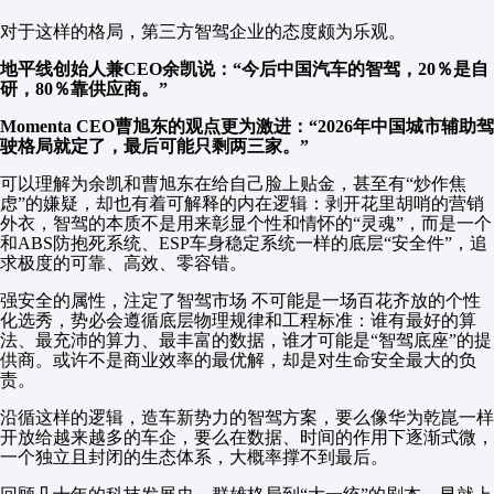
对于这样的格局，第三方智驾企业的态度颇为乐观。
地平线创始人兼CEO余凯说：“今后中国汽车的智驾，20％是自
研，80％靠供应商。”
Momenta CEO曹旭东的观点更为激进：“2026年中国城市辅助驾
驶格局就定了，最后可能只剩两三家。”
可以理解为余凯和曹旭东在给自己脸上贴金，甚至有“炒作焦
虑”的嫌疑，却也有着可解释的内在逻辑：剥开花里胡哨的营销
外衣，智驾的本质不是用来彰显个性和情怀的“灵魂”，而是一个
和ABS防抱死系统、ESP车身稳定系统一样的底层“安全件”，追
求极度的可靠、高效、零容错。
强安全的属性，注定了智驾市场 不可能是一场百花齐放的个性
化选秀，势必会遵循底层物理规律和工程标准：谁有最好的算
法、最充沛的算力、最丰富的数据，谁才可能是“智驾底座”的提
供商。或许不是商业效率的最优解，却是对生命安全最大的负
责。
沿循这样的逻辑，造车新势力的智驾方案，要么像华为乾崑一样
开放给越来越多的车企，要么在数据、时间的作用下逐渐式微，
一个独立且封闭的生态体系，大概率撑不到最后。