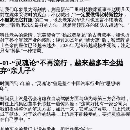
让我们印象最为深刻的，则是新任千里科技联席董事长赵明几天
前在媒体采访时的观点，不仅喊出了“
一定要做得比特斯拉好，
不服就把它打服
”的口号，谈及老东家华为时也直言不讳地表
示："致敬老战友最好的方法，就是带领现在的团队去超越他。"
科技老兵的豪情，完美契合了“挑战者屠龙”的古典叙事，却也折
射了整个智驾产业的残酷：经过2025年的“断舍离”后，智驾牌桌
上空余的座位已经越来越少，2026年无法跨越规模生死线，注定
只有“掉队”一种结局。
-01-“灵魂论”不再流行，越来越多车企抛
弃“亲儿子”
时间回到5年前，“灵魂论”曾是整个中国汽车行业的“思想钢
印”。
被问及上汽是否会考虑在自动驾驶方面与华为等第三方合作时，
时任上汽集团董事长陈虹一语惊四座：“这就好比有一家公司为
我们提供整体的解决方案，如此一来，它就成了灵魂，而上汽就
成了躯体。对于这样的结果，上汽是不能接受的，要把灵魂掌握
在自己手中。”
其他车企的掌门人没有发生，但动作很“诚实”。