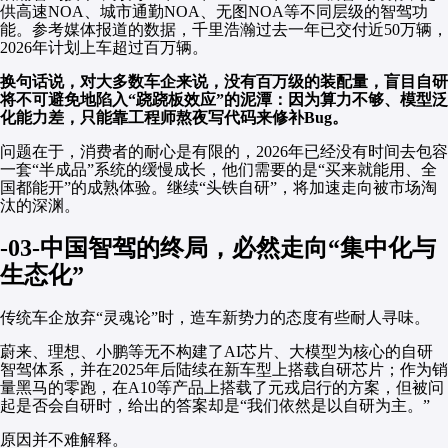
供高速NOA、城市通勤NOA、无图NOA等不同层级的智驾功
能。参考媒体报道的数据，千里浩瀚过去一年已交付近50万辆，
2026年计划上车超过百万辆。
换句话说，对大多数车企来说，没有百万级的装配量，盲目自研
将不可避免地陷入“跷跷板效应”的泥潭：因为算力不够、模型泛
化能力差，只能靠工程师熬夜写代码来修补Bug。
问题在于，消费者的耐心是有限的，2026年已经没有时间去包容
一套“半成品”系统的缓慢成长，他们需要的是“买来就能用、全
国都能开”的成熟体验。继续“头铁自研”，将加速走向被市场淘
汰的深渊。
-03-中国智驾的终局，必然走向“集中化与
生态化”
传统车企放弃“灵魂论”时，造车新势力的态度有些耐人寻味。
蔚来、理想、小鹏等无不构建了AI芯片、大模型为核心的自研
智驾体系，并在2025年后陆续在新车型上搭载自研芯片；作为销
量黑马的零跑，在A10等产品上搭载了元戎启行的方案，但被问
起是否会自研时，给出的答案却是“我们依然是以自研为主。”
原因并不难解释。