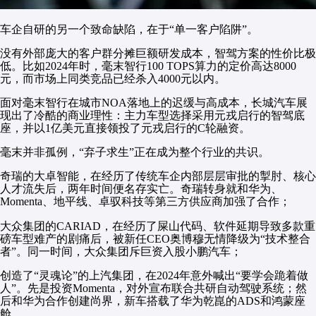
车企自研的另一个致命缺陷，在于“单一客户陷阱”。
没有外部庞大的客户群分摊巨额研发成本，智驾方案的性价比极
低。比如2024年时，毫末智行100 TOPS算力的定价高达8000
元，而市场上同类竞品已经杀入4000元以内。
面对毫末智行在城市NOA落地上的迟缓与高成本，长城汽车展
现出了冷酷的商业理性：主力车型选择采用元戎启行的智驾底
座，并以1亿美元直接领投了元戎启行的C轮融资。
毫末并非孤例，“弃子求生”正在成为整个行业的共识。
奇瑞的大卓智能，在经历了传统车企内部层层审批的掣肘、核心
人才流失后，两年时间便名存实亡。奇瑞转身就和华为、
Momenta、地平线、卓驭科技等第三方供应商加强了合作；
大众集团的CARIAD，在经历了屎山代码、软件延期导致多款重
磅车型难产的剧痛后，被新任CEO奥博穆无情降级为“技术整合
者”。同一时间，大众集团斥巨资入股小鹏汽车；
创造了“灵魂论”的上汽集团，在2024年意外喊出“要学会跪着做
人”。先是投资Momenta，对外宣布联合共研自动驾驶系统；然
后和华为合作创建尚界，新车搭载了华为乾崑的ADS和鸿蒙座
舱......