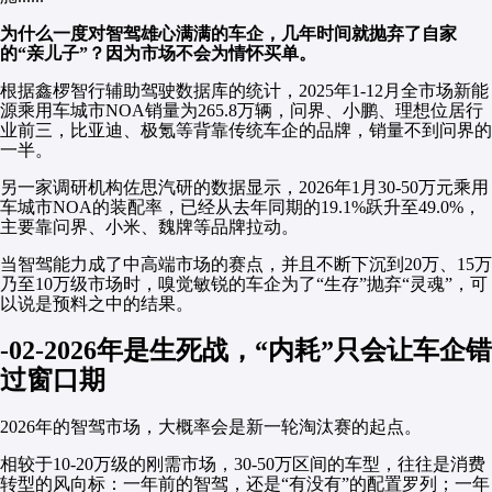
为什么一度对智驾雄心满满的车企，几年时间就抛弃了自家
的“亲儿子”？因为市场不会为情怀买单。
根据鑫椤智行辅助驾驶数据库的统计，2025年1-12月全市场新能
源乘用车城市NOA销量为265.8万辆，问界、小鹏、理想位居行
业前三，比亚迪、极氪等背靠传统车企的品牌，销量不到问界的
一半。
另一家调研机构佐思汽研的数据显示，2026年1月30-50万元乘用
车城市NOA的装配率，已经从去年同期的19.1%跃升至49.0%，
主要靠问界、小米、魏牌等品牌拉动。
当智驾能力成了中高端市场的赛点，并且不断下沉到20万、15万
乃至10万级市场时，嗅觉敏锐的车企为了“生存”抛弃“灵魂”，可
以说是预料之中的结果。
-02-2026年是生死战，“内耗”只会让车企错
过窗口期
2026年的智驾市场，大概率会是新一轮淘汰赛的起点。
相较于10-20万级的刚需市场，30-50万区间的车型，往往是消费
转型的风向标：一年前的智驾，还是“有没有”的配置罗列；一年