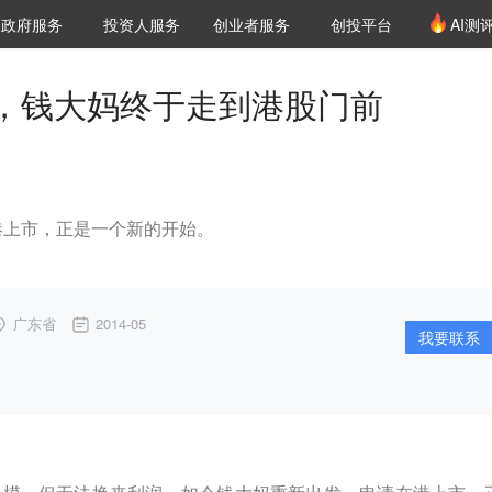
创投发布
项目推荐
核心服务
LP源计划
政府服务
投资人服务
创业者服务
创投平台
AI测
36氪Pro
VClub
VClub投资机构库
创投氪堂
城市之窗
投资机构职位推介
企业入驻
投资人认证
，钱大妈终于走到港股门前
港上市，正是一个新的开始。
广东省
2014-05
我要联系