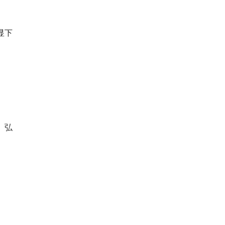
显下
、弘