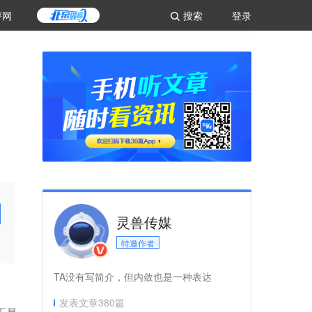
评网
搜索
登录
灵兽传媒
特邀作者
TA没有写简介，但内敛也是一种表达
发表文章
380
篇