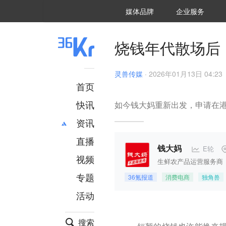
36氪Auto
数字时氪
企业号
未来消费
智能涌现
未来城市
启动Power on
媒体品牌
企业服务
企服点评
36氪出海
36氪研究院
潮生TIDE
36氪企服点评
36Kr研究院
36氪财经
职场bonus
36碳
后浪研究所
36Kr创新咨询
暗涌Waves
硬氪
氪睿研究院
烧钱年代散场后
灵兽传媒
·
2026年01月13日 04:23
首页
快讯
如今钱大妈重新出发，申请在
资讯
直播
最新
推荐
E轮
钱大妈
创投
财经
视频
生鲜农产品运营服务商
汽车
AI
专题
36氪报道
消费电商
独角兽
科技
项目推荐
活动
专精特新
安徽
搜索