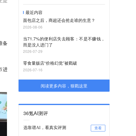
正是
最近内容
面包店之后，商超还会抢走谁的生意？
2026-08-06
当71.7%的便利店失去顾客：不是不赚钱，
准备
而是没人进门了
2026-07-29
零食量贩店“价格幻觉”被戳破
市进
2026-07-16
阅读更多内容，狠戳这里
36氪AI测评
选靠谱AI，看真实评测
查看