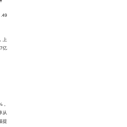
49
，上
7亿
%，
率从
幅提