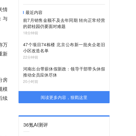
关情
最近内容
：与
前7月销售金额不及去年同期 转向正常经营
的碧桂园仍要面对难题
18分钟前
称万
47个项目74栋楼 北京公布新一批央企老旧
小区改造名单
重新
22分钟前
河南出台带薪休假新政：领导干部带头休假
推动全员应休尽休
分房
20小时前
规模
阅读更多内容，狠戳这里
后续
36氪AI测评