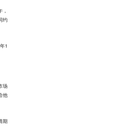
午，
同约
年1
市场
给他
情期