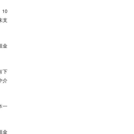
10
未支
租金
有下
中介
本一
租金