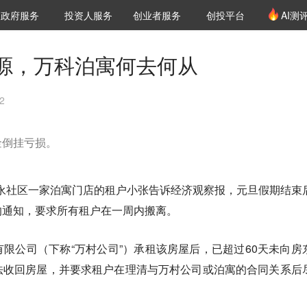
创投发布
项目推荐
核心服务
LP源计划
政府服务
投资人服务
创业者服务
创投平台
AI测
36氪Pro
VClub
VClub投资机构库
创投氪堂
城市之窗
投资机构职位推介
企业入驻
投资人认证
源，万科泊寓何去何从
2
金倒挂亏损。
区福永社区一家泊寓门店的租户小张告诉经济观察报，元旦假期结束
的通知，要求所有租户在一周内搬离。
限公司（下称“万村公司”）承租该房屋后，已超过60天未向房
法收回房屋，并要求租户在理清与万村公司或泊寓的合同关系后