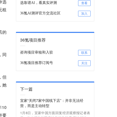
种选
选靠谱AI，看真实评测
查看
元租
36氪AI测评官方交流社区
加入
店的
36氪项目推荐
咨询项目审核和入驻
联系
，同
36氪项目推荐订阅号
关注
，但
，她
下一篇
宜家“关闭7家中国线下店”：并非无法经
营，而是主动转型
10
1月8日，宜家中国方面回复经济观察报记者表
并要