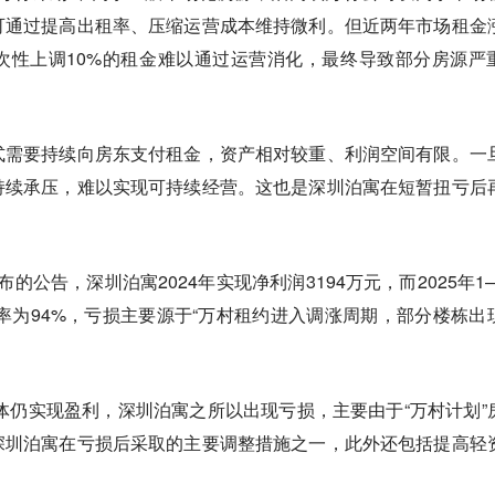
可通过提高出租率、压缩运营成本维持微利。但近两年市场租金
次性上调10%的租金难以通过运营消化，最终导致部分房源严
式需要持续向房东支付租金，资产相对较重、利润空间有限。一
持续承压，难以实现可持续经营。这也是深圳泊寓在短暂扭亏后
发布的公告，深圳泊寓2024年实现净利润3194万元，而2025年1—
租率为94%，亏损主要源于“万村租约进入调涨周期，部分楼栋出
整体仍实现盈利，深圳泊寓之所以出现亏损，主要由于“万村计划”
深圳泊寓在亏损后采取的主要调整措施之一，此外还包括提高轻