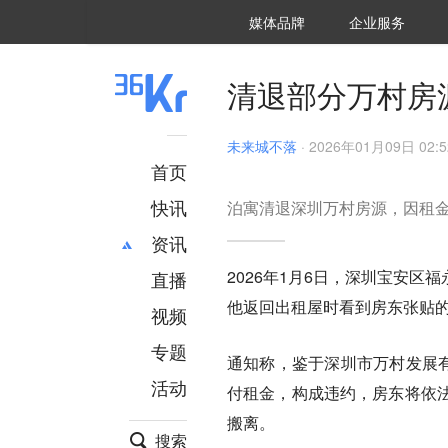
36氪Auto
数字时氪
企业号
未来消费
智能涌现
未来城市
启动Power on
媒体品牌
企业服务
企服点评
36氪出海
36氪研究院
潮生TIDE
36氪企服点评
36Kr研究院
36氪财经
职场bonus
36碳
后浪研究所
36Kr创新咨询
暗涌Waves
硬氪
氪睿研究院
清退部分万村房
未来城不落
·
2026年01月09日 02:5
首页
快讯
泊寓清退深圳万村房源，因租
资讯
2026年1月6日，深圳宝安
直播
最新
推荐
他返回出租屋时看到房东张贴
创投
财经
视频
汽车
AI
专题
通知称，鉴于深圳市万村发展有
科技
项目推荐
活动
专精特新
安徽
付租金，构成违约，房东将依
搬离。
搜索