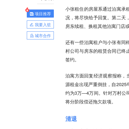
小张租住的房屋系通过泊寓承
项目推荐
况，将尽快给予回复。第二天
我要入驻
房东续租、换租其他泊寓门店
城市合作
还有一些泊寓租户与小张有同
村公司与房东的租赁合同已终
签约。
泊寓方面回复经济观察报称，当
源租金出现严重倒挂，自202
约为3万—4万间。针对万村公
将分阶段偿还拖欠款项。
清退