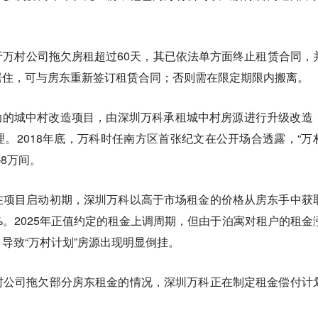
万村公司拖欠房租超过60天，其已依法单方面终止租赁合同，
居住，可与房东重新签订租赁合同；否则需在限定期限内搬离。
年启动的城中村改造项目，由深圳万科承租城中村房源进行升级改造
。2018年底，万科时任南方区首张纪文在公开场合透露，“万
8万间。
在项目启动初期，深圳万科以高于市场租金的价格从房东手中获
%。2025年正值约定的租金上调周期，但由于泊寓对租户的租金
导致“万村计划”房源出现明显倒挂。
村公司拖欠部分房东租金的情况，深圳万科正在制定租金偿付计