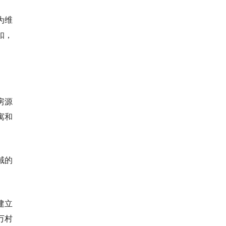
为维
扣，
房源
寓和
域的
建立
万村