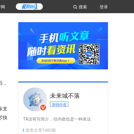
评网
搜索
登录
后，
未来城不落
新锐作者
东支
尽快
TA没有写简介，但内敛也是一种表达
发表文章
7460
篇