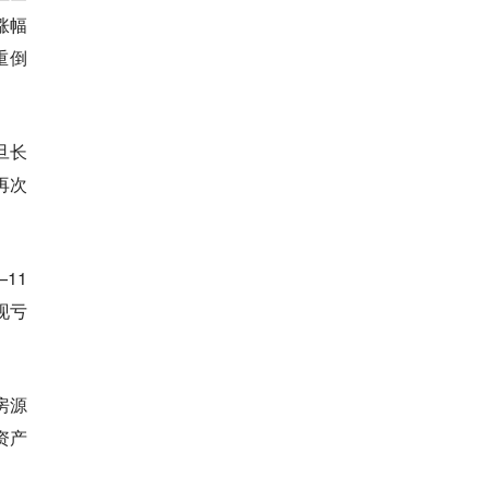
涨幅
重倒
旦长
再次
11
现亏
房源
资产