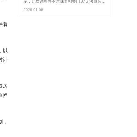
示，此次调整并不意味着相关门店“无法继续经
营”，而是宜家面向长期韧性与未来增长所采取
2026-01-09
的主动转型。
并着
，以
村计
取房
涨幅
划，