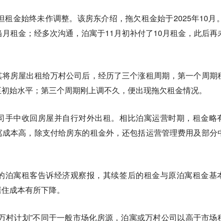
但租金始终未作调整。该房东介绍，拖欠租金始于2025年10月。
当月租金；经多次沟通，泊寓于11月初补付了10月租金，此后再
其将房屋出租给万村公司后，经历了三个涨租周期，第一个周期
至初始水平；第三个周期刚上调不久，便出现拖欠租金情况。
司手中收回房屋并自行对外出租。相比泊寓运营时期，租金略
寓成本高，除支付给房东的租金外，还包括运营管理费用及部分
的泊寓租客告诉经济观察报，其续签后的租金与原泊寓租金基
居住成本有所下降。
万村计划”不同于一般市场化房源，泊寓或万村公司以高于市场