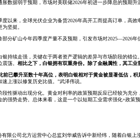
胀数据弱于预期，市场对美联储2026年初进一步降息的预期
季度以来，全球光伏企业为备货2026年高开工而提高订单，高效电
更为坚挺。
部分矿山今年四季度产量不及预期，引发市场对2025—2026
白银持续走强，关键在于两者资产逻辑的差异与市场阶段的错位
位震荡。
相比之下，白银拥有双重身份。除了金融属性，其工业
’此前已攀升至数十年高位，表明白银相对于黄金被显著低估，积
加速上涨以修复历史比值。”武泽伟说。
阶段性驱动出现分化。黄金对利率的政策预期反应已经较为充分
金的强势走势。总体来看，这是一个以短期工业需求强化+政策预
股份有限公司北方运营中心总监刘华威告诉中新经纬，随着白银