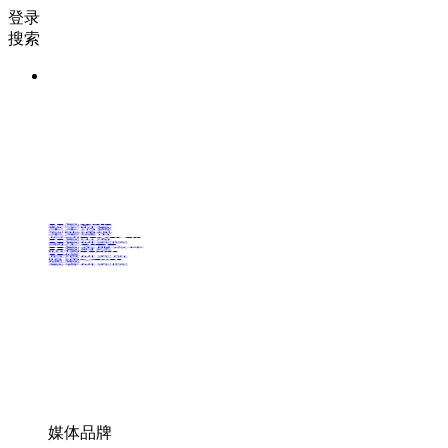
登录
搜索
36氪Auto
数字时氪
未来消费
智能涌现
未来城市
启动Power on
36氪出海
36氪研究院
潮生TIDE
36氪企服点评
36氪财经
职场bonus
36碳
后浪研究所
暗涌Waves
硬氪
氪睿研究院
媒体品牌