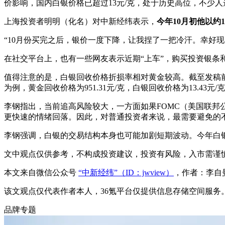
价影响，国内白银价格已超过13元/克，处于历史高位，不少
上海投资者明明（化名）对中新经纬表示，
今年10月初他以约
“10月份买完之后，银价一度下降，让我捏了一把冷汗。幸好
在社交平台上，也有一些网友表示近期“上车”，购买投资银条
值得注意的是，白银回收价格折损率相对黄金较高。截至发稿前，上海黄
为例，黄金回收价格为951.31元/克，白银回收价格为13.43元
李钢指出，当前追高风险较大，一方面如果FOMC（美国联
更快速的情绪回落。因此，对普通投资者来说，最需要避免的不
李钢强调，白银的交易结构本身也可能加剧短期波动。今年白
文中观点仅供参考，不构成投资建议，投资有风险，入市需谨
本文来自微信公众号
“中新经纬”（ID：jwview）
，作者：李自
该文观点仅代表作者本人，36氪平台仅提供信息存储空间服务
品牌专题