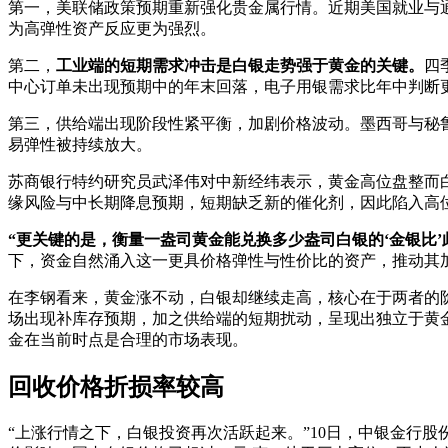
第一，美联储政策预期重新强化贵金属行情。近期美国就业与通
为高弹性资产反应更为强烈。
第二，
工业端的短期需求冲击是白银走势强于黄金的关键。
四
中心订单未出现预期中的年末回落，电子用银需求比年中判断
第三，供给端出现阶段性紧平衡，加剧价格波动。墨西哥与秘鲁
易弹性被持续放大。
苏商银行特约研究员武泽伟对中新经纬表示，黄金高位盘整而
缘风险与中长期降息预期，短期缺乏新的催化剂，因此陷入高
“更关键的是，衡量一盎司黄金能兑换多少盎司白银的‘金银比
下，资金自然涌入这一更具价格弹性与性价比的资产，推动其
在李钢看来，黄金涨不动，白银却继续走高，核心在于两者的
场出现补库存预期，加之供给端的短期扰动，呈现出独立于黄
金在当前时点是合理的市场表现。
回收价格折损率较高
“上涨行情之下，白银投资再次活跃起来。”10日，中银金行