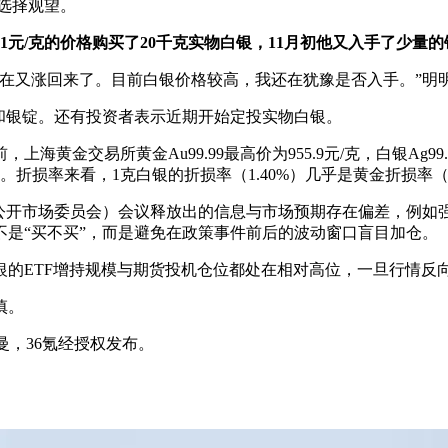
人选择观望。
11元/克的价格购买了20千克实物白银，11月初他又入手了少量
现在又涨回来了。目前白银价格较高，我还在犹豫是否入手。”明
和银锭。还有投资者表示近期开始定投实物白银。
金交易所黄金Au99.99最高价为955.9元/克，白银Ag99
/克。折损率来看，1克白银的折损率（1.40%）几乎是黄金折损率（0
邦公开市场委员会）会议释放出的信息与市场预期存在偏差，例如
是“买不买”，而是避免在政策事件前后的波动窗口盲目加仓。
银的ETF增持规模与期货投机仓位都处在相对高位，一旦行情反
慎。
曼，36氪经授权发布。
。