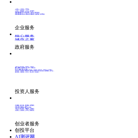
企业号
企服点评
36Kr研究院
36Kr创新咨询
企业服务
核心服务
城市之窗
政府服务
创投发布
LP源计划
VClub
VClub投资机构库
投资机构职位推介
投资人认证
投资人服务
项目推荐
36氪Pro
创投氪堂
企业入驻
创业者服务
创投平台
AI测评网